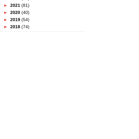
►
2021
(81)
►
2020
(40)
►
2019
(54)
►
2018
(74)
▼
2017
(151)
►
December
(2)
►
November
(5)
►
October
(8)
►
September
(5)
►
August
(10)
►
July
(8)
►
June
(19)
▼
May
(31)
Tempat Menarik Di Gangneung |
5 Stadium Di Gangneu...
Tempat Berbuka Puasa 2017 :
Red Box PLUS Pavilion...
Tempat Berbuka Puasa 2017 :
Bangi Golf Resort
Tempat Berbuka Puasa 2017 : VE