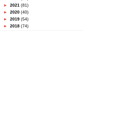
►
2021
(81)
►
2020
(40)
►
2019
(54)
►
2018
(74)
▼
2017
(151)
►
December
(2)
►
November
(5)
►
October
(8)
►
September
(5)
►
August
(10)
►
July
(8)
►
June
(19)
▼
May
(31)
Tempat Menarik Di Gangneung |
5 Stadium Di Gangneu...
Tempat Berbuka Puasa 2017 :
Red Box PLUS Pavilion...
Tempat Berbuka Puasa 2017 :
Bangi Golf Resort
Tempat Berbuka Puasa 2017 : VE