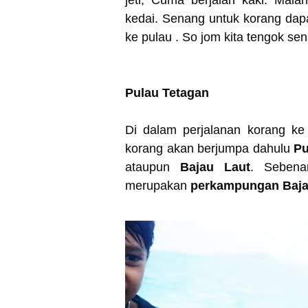
jeti, Cuma berjalan kaki. Mal
kedai. Senang untuk korang da
ke pulau . So jom kita tengok se
Pulau Tetagan
Di dalam perjalanan korang k
korang akan berjumpa dahulu
Pu
ataupun
Bajau Laut
. Sebena
merupakan
perkampungan Baja