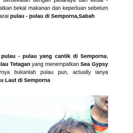
ah berdekatan dengan pasaraya dan kedai -
patkan bekal makanan dan keperluan sebelum
narai
pulau - pulau di Semporna,Sabah
e
pulau - pulau yang cantik di Semporna
,
lau Tetagan
yang menempatkan
Sea Gypsy
rnya bukanlah pulau pun, actually ianya
u Laut di Semporna