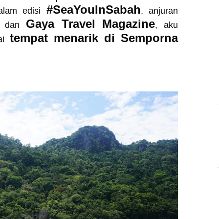
#SeaYouInSabah
dalam edisi
, anjuran
Gaya Travel Magazine
dan
, aku
tempat menarik di Semporna
i