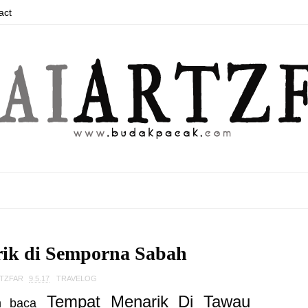
act
ik di Semporna Sabah
RTZFAR
9.5.17
TRAVELOG
Tempat Menarik Di Tawau
h baca