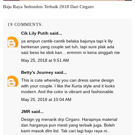
Baju Raya Sedondon Terbaik 2018 Dari Cirgaro
19 COMMENTS:
Cik Lily Putih
said...
ya ampun cantik-cantik belaka bajunya tapi k lily
berkenan yang couple set tuh, tapi sure plak ada
saiz beso ke idok kan... ermmm ni kena singgah nie
May 25, 2018 at 9:51 AM
Betty's Journey
said...
This is cute whereby you can dress same design
with your couple. I like the Kurta style and it looks
modern. And the color is vibrant and fashionable.
May 25, 2018 at 10:04 AM
JMR
said...
Design yg menarik drp Cirgaro. Harapnya material
dan harganya pun mesti yang terbaik juga. Boleh
kami masok dlm list. Tak cari lagi baju raya ni..