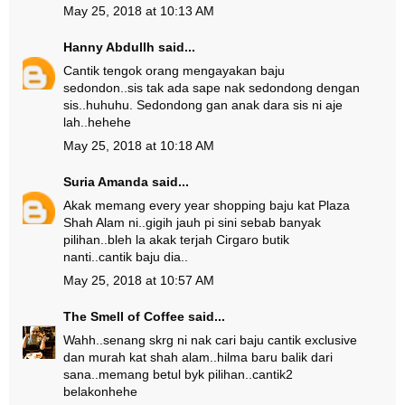
May 25, 2018 at 10:13 AM
Hanny Abdullh
said...
Cantik tengok orang mengayakan baju
sedondon..sis tak ada sape nak sedondong dengan
sis..huhuhu. Sedondong gan anak dara sis ni aje
lah..hehehe
May 25, 2018 at 10:18 AM
Suria Amanda
said...
Akak memang every year shopping baju kat Plaza
Shah Alam ni..gigih jauh pi sini sebab banyak
pilihan..bleh la akak terjah Cirgaro butik
nanti..cantik baju dia..
May 25, 2018 at 10:57 AM
The Smell of Coffee
said...
Wahh..senang skrg ni nak cari baju cantik exclusive
dan murah kat shah alam..hilma baru balik dari
sana..memang betul byk pilihan..cantik2
belakonhehe