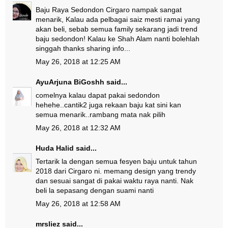
Baju Raya Sedondon Cirgaro nampak sangat
menarik, Kalau ada pelbagai saiz mesti ramai yang
akan beli, sebab semua family sekarang jadi trend
baju sedondon! Kalau ke Shah Alam nanti bolehlah
singgah thanks sharing info...
May 26, 2018 at 12:25 AM
AyuArjuna BiGoshh
said...
comelnya kalau dapat pakai sedondon
hehehe..cantik2 juga rekaan baju kat sini kan
semua menarik..rambang mata nak pilih
May 26, 2018 at 12:32 AM
Huda Halid
said...
Tertarik la dengan semua fesyen baju untuk tahun
2018 dari Cirgaro ni. memang design yang trendy
dan sesuai sangat di pakai waktu raya nanti. Nak
beli la sepasang dengan suami nanti
May 26, 2018 at 12:58 AM
mrsliez
said...