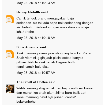
May 25, 2018 at 10:13 AM
Hanny Abdullh
said...
Cantik tengok orang mengayakan baju
sedondon..sis tak ada sape nak sedondong dengan
sis..huhuhu. Sedondong gan anak dara sis ni aje
lah..hehehe
May 25, 2018 at 10:18 AM
Suria Amanda
said...
Akak memang every year shopping baju kat Plaza
Shah Alam ni..gigih jauh pi sini sebab banyak
pilihan..bleh la akak terjah Cirgaro butik
nanti..cantik baju dia..
May 25, 2018 at 10:57 AM
The Smell of Coffee
said...
Wahh..senang skrg ni nak cari baju cantik exclusive
dan murah kat shah alam..hilma baru balik dari
sana..memang betul byk pilihan..cantik2
belakonhehe