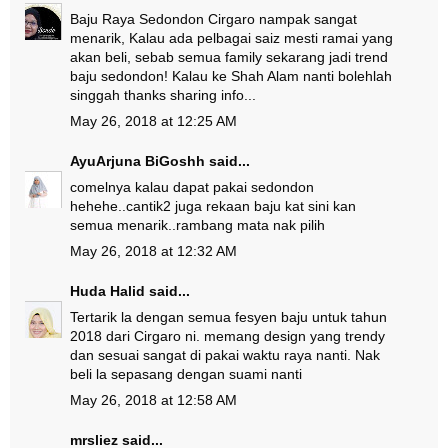
Baju Raya Sedondon Cirgaro nampak sangat
menarik, Kalau ada pelbagai saiz mesti ramai yang
akan beli, sebab semua family sekarang jadi trend
baju sedondon! Kalau ke Shah Alam nanti bolehlah
singgah thanks sharing info...
May 26, 2018 at 12:25 AM
AyuArjuna BiGoshh
said...
comelnya kalau dapat pakai sedondon
hehehe..cantik2 juga rekaan baju kat sini kan
semua menarik..rambang mata nak pilih
May 26, 2018 at 12:32 AM
Huda Halid
said...
Tertarik la dengan semua fesyen baju untuk tahun
2018 dari Cirgaro ni. memang design yang trendy
dan sesuai sangat di pakai waktu raya nanti. Nak
beli la sepasang dengan suami nanti
May 26, 2018 at 12:58 AM
mrsliez
said...