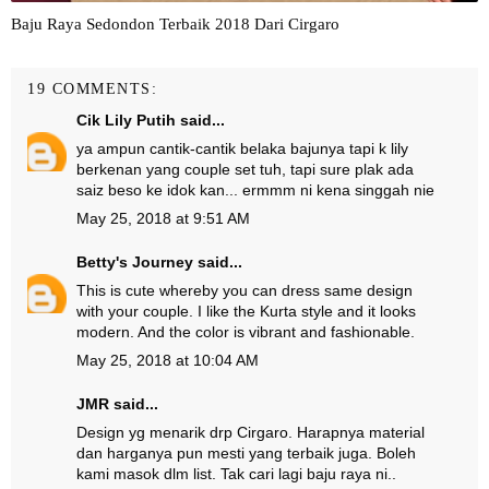
Baju Raya Sedondon Terbaik 2018 Dari Cirgaro
19 COMMENTS:
Cik Lily Putih
said...
ya ampun cantik-cantik belaka bajunya tapi k lily
berkenan yang couple set tuh, tapi sure plak ada
saiz beso ke idok kan... ermmm ni kena singgah nie
May 25, 2018 at 9:51 AM
Betty's Journey
said...
This is cute whereby you can dress same design
with your couple. I like the Kurta style and it looks
modern. And the color is vibrant and fashionable.
May 25, 2018 at 10:04 AM
JMR
said...
Design yg menarik drp Cirgaro. Harapnya material
dan harganya pun mesti yang terbaik juga. Boleh
kami masok dlm list. Tak cari lagi baju raya ni..