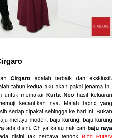
irgaro
ian
Cirgaro
adalah terbaik dan eksklusif.
alah tahun kedua aku akan pakai jenama ini.
n untuk memakai
Kurta Neo
hasil keluaran
memuji kecantikan nya. Malah fabric yang
ih sedap dipakai sehingga ke hari ini. Bukan
 baju melayu moden, baju kurung, baju kurung
 ada disini. Oh ya kalau nak cari
baju raya
da disini tak percaya tengok
Blog Putery