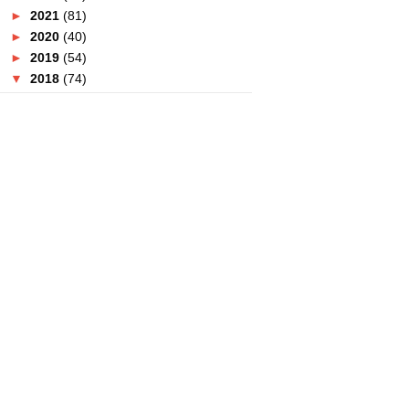
►
2021
(81)
►
2020
(40)
►
2019
(54)
▼
2018
(74)
►
December
(4)
►
November
(2)
►
October
(5)
►
September
(6)
►
August
(3)
►
July
(3)
►
June
(9)
▼
May
(23)
Mudahnya Nak Bagi Hadiah
Untuk Si Dia Menggunakan ...
Jimat Dengan Buih Mandian
Dashing 2 Dalam 1 Muka &...
Masalah Peluh? Gunakan
Dashing Sport
Tempat Berbuka Puasa : Bangi
Golf Resort Tawarkan ...