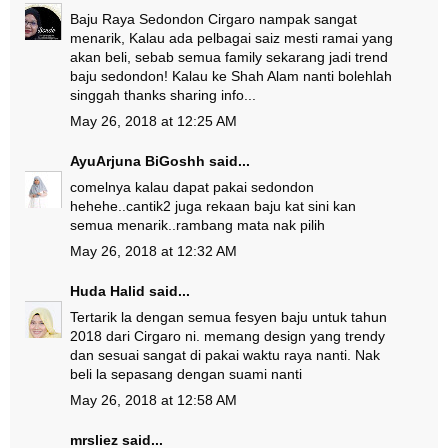
Baju Raya Sedondon Cirgaro nampak sangat
menarik, Kalau ada pelbagai saiz mesti ramai yang
akan beli, sebab semua family sekarang jadi trend
baju sedondon! Kalau ke Shah Alam nanti bolehlah
singgah thanks sharing info...
May 26, 2018 at 12:25 AM
AyuArjuna BiGoshh
said...
comelnya kalau dapat pakai sedondon
hehehe..cantik2 juga rekaan baju kat sini kan
semua menarik..rambang mata nak pilih
May 26, 2018 at 12:32 AM
Huda Halid
said...
Tertarik la dengan semua fesyen baju untuk tahun
2018 dari Cirgaro ni. memang design yang trendy
dan sesuai sangat di pakai waktu raya nanti. Nak
beli la sepasang dengan suami nanti
May 26, 2018 at 12:58 AM
mrsliez
said...