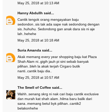
May 25, 2018 at 10:13 AM
Hanny Abdullh
said...
Cantik tengok orang mengayakan baju
sedondon..sis tak ada sape nak sedondong dengan
sis..huhuhu. Sedondong gan anak dara sis ni aje
lah..hehehe
May 25, 2018 at 10:18 AM
Suria Amanda
said...
Akak memang every year shopping baju kat Plaza
Shah Alam ni..gigih jauh pi sini sebab banyak
pilihan..bleh la akak terjah Cirgaro butik
nanti..cantik baju dia..
May 25, 2018 at 10:57 AM
The Smell of Coffee
said...
Wahh..senang skrg ni nak cari baju cantik exclusive
dan murah kat shah alam..hilma baru balik dari
sana..memang betul byk pilihan..cantik2
belakonhehe