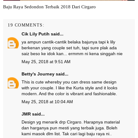
Baju Raya Sedondon Terbaik 2018 Dari Cirgaro
19 COMMENTS:
Cik Lily Putih
said...
ya ampun cantik-cantik belaka bajunya tapi k lily
berkenan yang couple set tuh, tapi sure plak ada
saiz beso ke idok kan... ermmm ni kena singgah nie
May 25, 2018 at 9:51 AM
Betty's Journey
said...
This is cute whereby you can dress same design
with your couple. I like the Kurta style and it looks
modern. And the color is vibrant and fashionable.
May 25, 2018 at 10:04 AM
JMR
said...
Design yg menarik drp Cirgaro. Harapnya material
dan harganya pun mesti yang terbaik juga. Boleh
kami masok dlm list. Tak cari lagi baju raya ni..