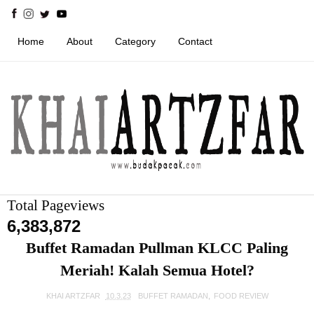
Home
About
Category
Contact
Total Pageviews
6,383,872
Buffet Ramadan Pullman KLCC Paling
Meriah! Kalah Semua Hotel?
KHAI ARTZFAR
10.3.23
BUFFET RAMADAN
,
FOOD REVIEW