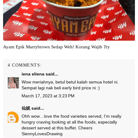
Ayam Epik Marrybrown Sedap Weh! Korang Wajib Try
4 COMMENTS:
iena eliena
said...
Wow meriahnya, betul betul kalah semua hotel ni.
Sempat lagi nak beli early bird price ni :)
March 17, 2023 at 3:23 PM
仙妮
said...
Ohh wow…love the food varieties served, I'm really
hungry craving looking at all the foods, especially
dessert served at this buffet. Cheers
SiennyLovesDrawing