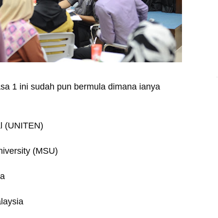
asa 1 ini sudah pun bermula dimana ianya
al (UNITEN)
iversity (MSU)
ia
laysia