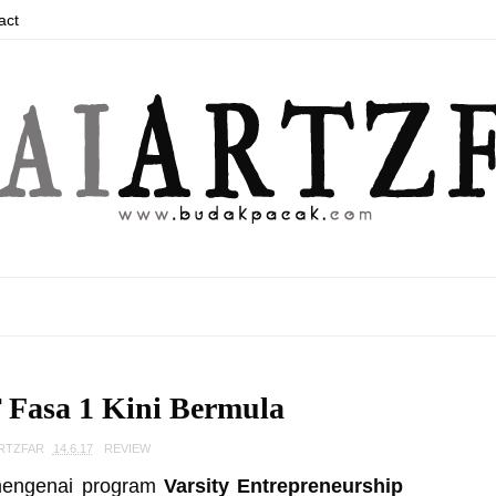
act
Fasa 1 Kini Bermula
ARTZFAR
14.6.17
REVIEW
n mengenai program
Varsity Entrepreneurship