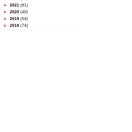
►
2021
(81)
►
2020
(40)
►
2019
(54)
►
2018
(74)
▼
2017
(151)
►
December
(2)
►
November
(5)
►
October
(8)
►
September
(5)
►
August
(10)
►
July
(8)
▼
June
(19)
Beli Laptop Asus Murah Di
Carousell
Mudahnya Shopping Raya
Dengan Honestbee
Koleksi Baju Raya Terkini | Lima
Waktu
Jus Lutox Dnars Dapat
Sembuhkan Pelbagai Penyakit