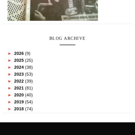
BLOG ARCHIVE
►
2026
(9)
►
2025
(25)
►
2024
(38)
►
2023
(53)
►
2022
(39)
►
2021
(81)
►
2020
(40)
►
2019
(54)
►
2018
(74)
▼
2017
(151)
►
December
(2)
►
November
(5)