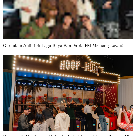
Gurindam Aidilfitri: Lagu Raya Baru Suria FM Memang Layan!