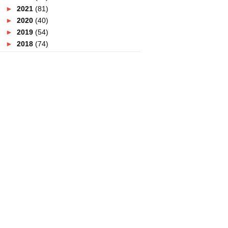
►
2021
(81)
►
2020
(40)
►
2019
(54)
►
2018
(74)
►
2017
(151)
►
2016
(115)
►
2015
(117)
►
2014
(164)
►
2013
(47)
►
2012
(69)
▼
2011
(152)
►
December
(3)
►
November
(4)
►
October
(8)
►
September
(7)
►
August
(12)
►
July
(19)
►
June
(9)
►
May
(9)