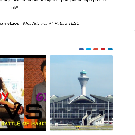
ok!!
an ekzos
::
Khai Artz-Far @ Putera TESL