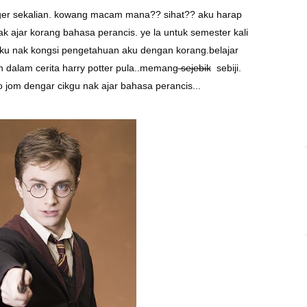
ogger sekalian. kowang macam mana?? sihat?? aku harap
 nak ajar korang bahasa perancis. ye la untuk semester kali
 aku nak kongsi pengetahuan aku dengan korang.belajar
n dalam cerita harry potter pula..memang
sejebik
sebiji.
so jom dengar cikgu nak ajar bahasa perancis...