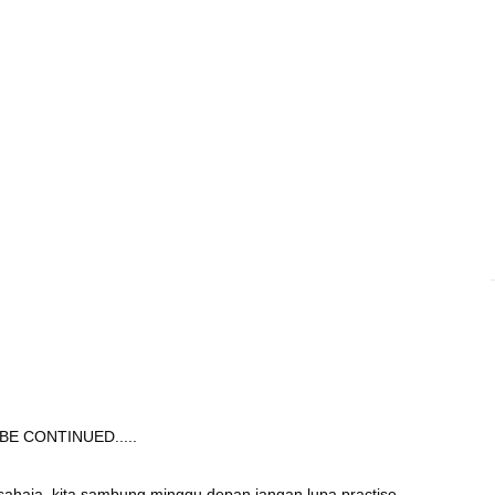
BE CONTINUED.....
i sahaja. kita sambung minggu depan.jangan lupa practise