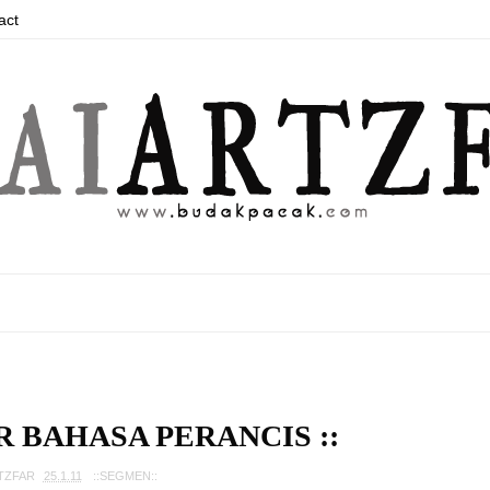
act
R BAHASA PERANCIS ::
TZFAR
25.1.11
::SEGMEN::