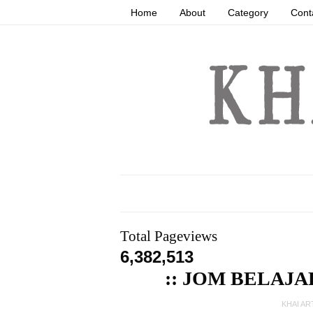
Home
About
Category
Cont
Total Pageviews
6,382,513
:: JOM BELAJA
KHAI AR