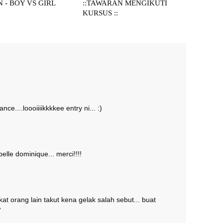
 - BOY VS GIRL
::TAWARAN MENGIKUTI
KURSUS ::
ce....loooiiiikkkkee entry ni... :)
elle dominique... merci!!!!
at orang lain takut kena gelak salah sebut... buat
^