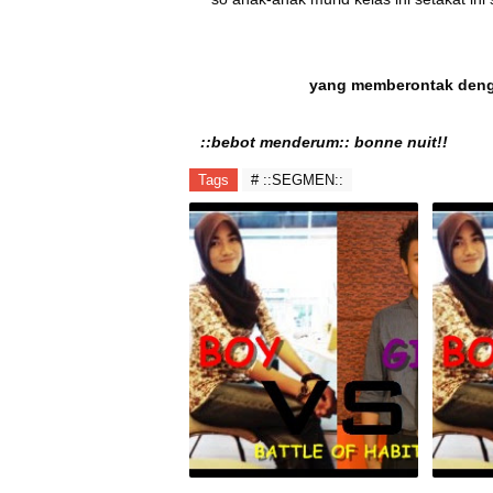
yang memberontak deng
::bebot menderum:: bonne nuit!!
Tags
# ::SEGMEN::