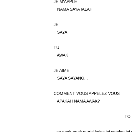
JE M'APPLE
= NAMA SAYA IALAH
JE
= SAYA
TU
= AWAK
JE AIME
= SAYA SAYANG...
COMMENT VOUS APPELEZ VOUS
= APAKAH NAMA AWAK?
TO 
so anak-anak murid kelas ini setakat in