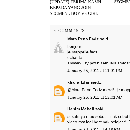
[UPDATE] TERIMA KASIH
SEGMEN
KEPADA YANG JOIN
SEGMEN : BOY VS GIRL
6 COMMENTS:
Mata Pena Fadz
said...
bonjour...
je mappelle fadz...
echante...
anyway...sy pown sem lalu amik fran
January 25, 2011 at 11:01 PM
khai artzfar
said...
@
Mata Pena Fadz
merci!! je mapp
January 26, 2011 at 12:01 AM
Hanim Mahali
said...
susahnya mau sebut... nak sebut k
video mst lagi best nak belajar ^_
January 28, 2011 at 4:19 PM