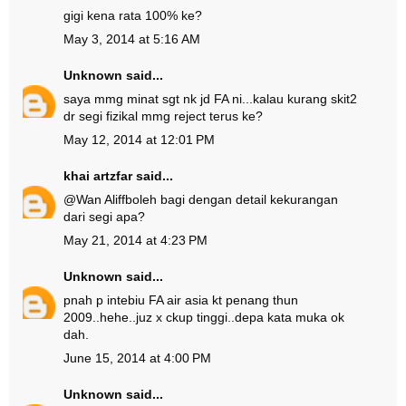
gigi kena rata 100% ke?
May 3, 2014 at 5:16 AM
Unknown
said...
saya mmg minat sgt nk jd FA ni...kalau kurang skit2
dr segi fizikal mmg reject terus ke?
May 12, 2014 at 12:01 PM
khai artzfar
said...
@
Wan Aliff
boleh bagi dengan detail kekurangan
dari segi apa?
May 21, 2014 at 4:23 PM
Unknown
said...
pnah p intebiu FA air asia kt penang thun
2009..hehe..juz x ckup tinggi..depa kata muka ok
dah.
June 15, 2014 at 4:00 PM
Unknown
said...