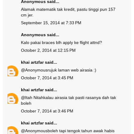
Anonymous said...
Alamak matematik tak kredit, pastu tinggi pun 157
cm jer.
September 15, 2014 at 7:33 PM
Anonymous said...
Kalo pakai braces blh apply ke flight attnd?
October 2, 2014 at 12:15 PM
khai artzfar
said...
@
Anonymous
rujuk laman web airasia :)
October 7, 2014 at 3:45 PM
khai artzfar
said...
@
Itah Nitah
kalau airasia tak pasti rasanya dah tak
boleh
October 7, 2014 at 3:46 PM
khai artzfar
said...
@
Anonymous
boleh tapi tengok tahun awak habis