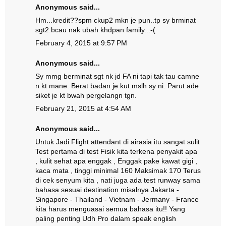
Anonymous said...
Hm...kredit??spm ckup2 mkn je pun..tp sy brminat
sgt2.bcau nak ubah khdpan family..:-(
February 4, 2015 at 9:57 PM
Anonymous said...
Sy mmg berminat sgt nk jd FA ni tapi tak tau camne
n kt mane. Berat badan je kut mslh sy ni. Parut ade
siket je kt bwah pergelangn tgn.
February 21, 2015 at 4:54 AM
Anonymous said...
Untuk Jadi Flight attendant di airasia itu sangat sulit
Test pertama di test Fisik kita terkena penyakit apa
, kulit sehat apa enggak , Enggak pake kawat gigi ,
kaca mata , tinggi minimal 160 Maksimak 170 Terus
di cek senyum kita , nati juga ada test runway sama
bahasa sesuai destination misalnya Jakarta -
Singapore - Thailand - Vietnam - Jermany - France
kita harus menguasai semua bahasa itu!! Yang
paling penting Udh Pro dalam speak english