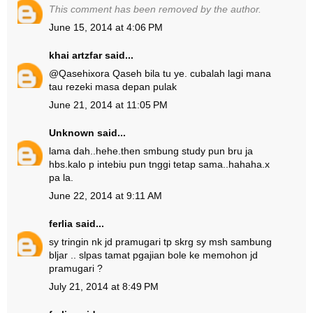
This comment has been removed by the author.
June 15, 2014 at 4:06 PM
khai artzfar
said...
@
Qasehixora Qaseh
bila tu ye. cubalah lagi mana
tau rezeki masa depan pulak
June 21, 2014 at 11:05 PM
Unknown
said...
lama dah..hehe.then smbung study pun bru ja
hbs.kalo p intebiu pun tnggi tetap sama..hahaha.x
pa la.
June 22, 2014 at 9:11 AM
ferlia
said...
sy tringin nk jd pramugari tp skrg sy msh sambung
bljar .. slpas tamat pgajian bole ke memohon jd
pramugari ?
July 21, 2014 at 8:49 PM