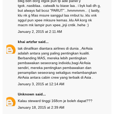
blkg bdn dorg xtgok pun tp ade panel y
tgok..nasiblaa.. catwalk tu biase laa.. i byk kali dh g,
but always fail bcoz "PARUT"...hmmmmm.. :( lastly,
klu nk g Mas msure sanggul laa rmbut tu..klu xnk
sggul pun xpee mksure kemas..klu AA korg nk
macm mk lampir pun xpee,,jnji cntik..hehe :)
January 2, 2015 at 2:11 AM
khai artzfar
said...
tak dinafikan diantara airlines di dunia , AirAsia
adalah antara yang paling pentingkan kualiti.
Berbanding MAS, mereka lebih pentingkan
pembawakan seseorang individu,bagi AirAsia
sendiri, mereka pentingkan pembawakan dan
penampilan seseorang sekaligus melambangkan
AirAsia antara cabin crew yang terbaik di Asia .
January 3, 2015 at 12:14 AM
Unknown
said...
Kalau steward tinggi 168cm je boleh dapat???
January 18, 2015 at 2:39 AM