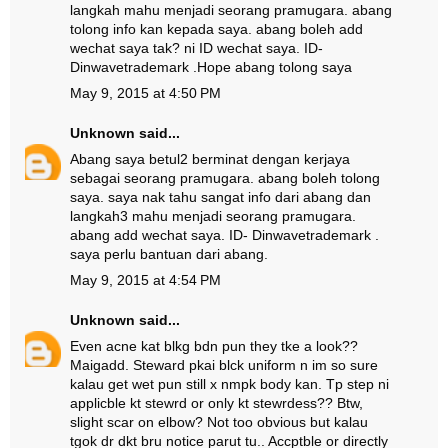
langkah mahu menjadi seorang pramugara. abang
tolong info kan kepada saya. abang boleh add
wechat saya tak? ni ID wechat saya. ID-
Dinwavetrademark .Hope abang tolong saya
May 9, 2015 at 4:50 PM
Unknown
said...
Abang saya betul2 berminat dengan kerjaya
sebagai seorang pramugara. abang boleh tolong
saya. saya nak tahu sangat info dari abang dan
langkah3 mahu menjadi seorang pramugara.
abang add wechat saya. ID- Dinwavetrademark .
saya perlu bantuan dari abang.
May 9, 2015 at 4:54 PM
Unknown
said...
Even acne kat blkg bdn pun they tke a look??
Maigadd. Steward pkai blck uniform n im so sure
kalau get wet pun still x nmpk body kan. Tp step ni
applicble kt stewrd or only kt stewrdess?? Btw,
slight scar on elbow? Not too obvious but kalau
tgok dr dkt bru notice parut tu.. Accptble or directly