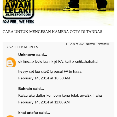
CARA UNTUK MENGESAN KAMERA CCTV DI TANDAS
1 – 200 of 252
Newer›
Newest»
252 COMMENTS:
Unknown
said...
ok fine...x bole laa nk jd FA. kulit x cntik..hahahah
heyyy cpt laa cite2 lg pasal FA tu haaa..
February 14, 2014 at 10:50 AM
Bahrain
said...
Kalau aku daftar kompom kena tolak awal2x..haha
February 14, 2014 at 11:00 AM
khai artzfar
said...