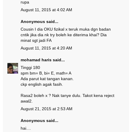
rupa
August 11, 2015 at 4:02 AM
Anonymous said...
Cousin I dia OKU fizikal x teruk muka dgn badan
cntik jika dia nk try boleh ke diterima khai? Dia
minat sgt jadi FA
August 11, 2015 at 4:20 AM
mohamad haris
said...
Tinggi 180
spm bm= B, bi= E, math= A
Ada parut kat tangan kanan.
ckp english agak fasih.
Rasa2 boleh x ? Nak tanye dulu. Takot kena reject
awal2.
August 21, 2015 at 2:53 AM
Anonymous said...
hai....