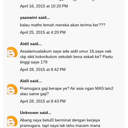
April 16, 2015 at 10:20 PM
yaaswini said...
kalau maths lemah mereka akan terima ker???
April 25, 2015 at 4:20 PM
Aidil
said...
Assalamualaikum saye ade aidil umur 16,saye nak
ckp sikit kokorikulum sekolah kena sekali ke? Pastu
tinggi saye 179
April 28, 2015 at 8:42 PM
Aidil
said...
Pramugara gaji berape ye? Air asia ngan MAS lain2
atau same gaji?
April 28, 2015 at 8:43 PM
Unknown
said...
Abang saya betul3 berminat dengan kerjaya
pramugara. tapi saya tak tahu macam mana