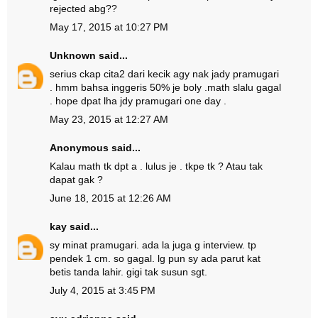
rejected abg??
May 17, 2015 at 10:27 PM
Unknown
said...
serius ckap cita2 dari kecik agy nak jady pramugari
. hmm bahsa inggeris 50% je boly .math slalu gagal
. hope dpat lha jdy pramugari one day .
May 23, 2015 at 12:27 AM
Anonymous said...
Kalau math tk dpt a . lulus je . tkpe tk ? Atau tak
dapat gak ?
June 18, 2015 at 12:26 AM
kay
said...
sy minat pramugari. ada la juga g interview. tp
pendek 1 cm. so gagal. lg pun sy ada parut kat
betis tanda lahir. gigi tak susun sgt.
July 4, 2015 at 3:45 PM