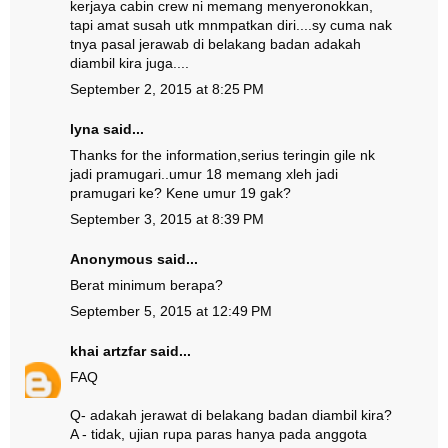
kerjaya cabin crew ni memang menyeronokkan,
tapi amat susah utk mnmpatkan diri....sy cuma nak
tnya pasal jerawab di belakang badan adakah
diambil kira juga....
September 2, 2015 at 8:25 PM
lyna said...
Thanks for the information,serius teringin gile nk
jadi pramugari..umur 18 memang xleh jadi
pramugari ke? Kene umur 19 gak?
September 3, 2015 at 8:39 PM
Anonymous said...
Berat minimum berapa?
September 5, 2015 at 12:49 PM
khai artzfar
said...
FAQ
Q- adakah jerawat di belakang badan diambil kira?
A - tidak, ujian rupa paras hanya pada anggota