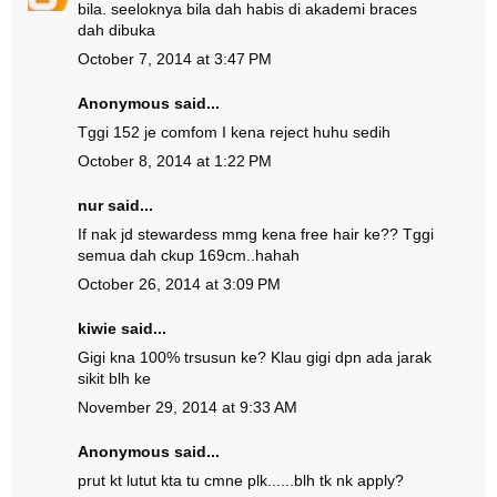
bila. seeloknya bila dah habis di akademi braces
dah dibuka
October 7, 2014 at 3:47 PM
Anonymous said...
Tggi 152 je comfom I kena reject huhu sedih
October 8, 2014 at 1:22 PM
nur said...
If nak jd stewardess mmg kena free hair ke?? Tggi
semua dah ckup 169cm..hahah
October 26, 2014 at 3:09 PM
kiwie said...
Gigi kna 100% trsusun ke? Klau gigi dpn ada jarak
sikit blh ke
November 29, 2014 at 9:33 AM
Anonymous said...
prut kt lutut kta tu cmne plk......blh tk nk apply?