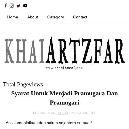
Home
About
Category
Contact
Total Pageviews
Syarat Untuk Menjadi Pramugara Dan
Pramugari
KHAI ARTZFAR
14.2.14
PETUA DAN TIPS
Assalamualaikum dan salam sejahtera semua !