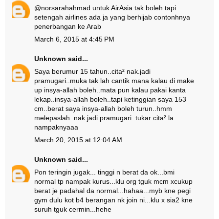
@norsarahahmad untuk AirAsia tak boleh tapi
setengah airlines ada ja yang berhijab contonhnya
penerbangan ke Arab
March 6, 2015 at 4:45 PM
Unknown
said...
Saya berumur 15 tahun..cita² nak.jadi
pramugari..muka tak lah cantik mana kalau di make
up insya-allah boleh..mata pun kalau pakai kanta
lekap..insya-allah boleh..tapi ketinggian saya 153
cm..berat saya insya-allah boleh turun..hmm
melepaslah..nak jadi pramugari..tukar cita² la
nampaknyaaa
March 20, 2015 at 12:04 AM
Unknown
said...
Pon teringin jugak... tinggi n berat da ok...bmi
normal tp nampak kurus...klu org tguk mcm xcukup
berat je padahal da normal...hahaa...myb kne pegi
gym dulu kot b4 berangan nk join ni...klu x sia2 kne
suruh tguk cermin...hehe