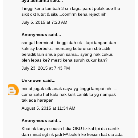
ayu adrianna
said...
Tinggi kena tambah 3 cm lagi...parut pulak ade lha
sikit dkt lutut & siku...confirm kena reject nih
July 5, 2015 at 7:23 AM
Anonymous said...
sangat berminat.. tinggi dah ok.. tapi tangan dan
kaki sy berbulu.. memang keturunan sbb adik
beradik lain smua pun sama.. syang nak cukur..
bleh lepas ke? mesti kena suruh cukur kan?
July 23, 2015 at 7:43 PM
Unknown
said...
minat jugak utk anak saya yg tinggi lampai nih ....
cuma satu hal kalo nak kulit cantik tu yg nampak
tak ada harapan
August 5, 2015 at 11:34 AM
Anonymous said...
Khai nk tanya cousin I dia OKU fizikal tpi dia cantik
dan minat sgt nk jadi FA boleh ke kesian kat dia ada