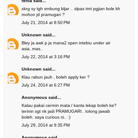
ferlia
said...
skrg sy tgh smbung bljar .. slpas tmt pgjian bole kh
mohon jd pramugari ?
July 21, 2014 at 8:50 PM
Unknown
said...
Bley ja.awk p ja mana2 open intebiu under air
asia..mas..
July 22, 2014 at 3:16 PM
Unknown
said...
Klau rabun jauh , boleh apply ker ?
July 24, 2014 at 6:27 PM
Anonymous said...
Kalau pakai cermin mata / kanta lekap boleh ke?
terinin sgt nk jadi PRAMUGARI.. tolong jawab
boleh. saya curious ni.. :)
July 29, 2014 at 9:35 PM
Anonymous said...