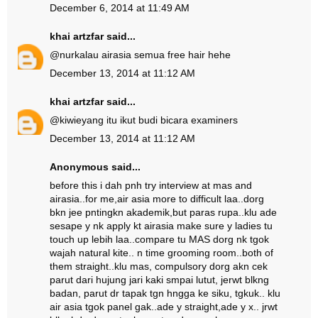
December 6, 2014 at 11:49 AM
khai artzfar
said...
@
nur
kalau airasia semua free hair hehe
December 13, 2014 at 11:12 AM
khai artzfar
said...
@
kiwie
yang itu ikut budi bicara examiners
December 13, 2014 at 11:12 AM
Anonymous said...
before this i dah pnh try interview at mas and
airasia..for me,air asia more to difficult laa..dorg
bkn jee pntingkn akademik,but paras rupa..klu ade
sesape y nk apply kt airasia make sure y ladies tu
touch up lebih laa..compare tu MAS dorg nk tgok
wajah natural kite.. n time grooming room..both of
them straight..klu mas, compulsory dorg akn cek
parut dari hujung jari kaki smpai lutut, jerwt blkng
badan, parut dr tapak tgn hngga ke siku, tgkuk.. klu
air asia tgok panel gak..ade y straight,ade y x.. jrwt