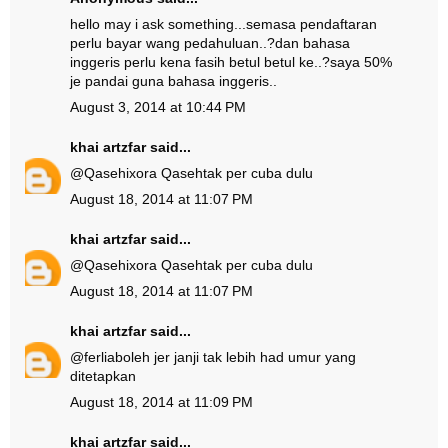
hello may i ask something...semasa pendaftaran
perlu bayar wang pedahuluan..?dan bahasa
inggeris perlu kena fasih betul betul ke..?saya 50%
je pandai guna bahasa inggeris..
August 3, 2014 at 10:44 PM
khai artzfar
said...
@
Qasehixora Qaseh
tak per cuba dulu
August 18, 2014 at 11:07 PM
khai artzfar
said...
@
Qasehixora Qaseh
tak per cuba dulu
August 18, 2014 at 11:07 PM
khai artzfar
said...
@
ferlia
boleh jer janji tak lebih had umur yang
ditetapkan
August 18, 2014 at 11:09 PM
khai artzfar
said...