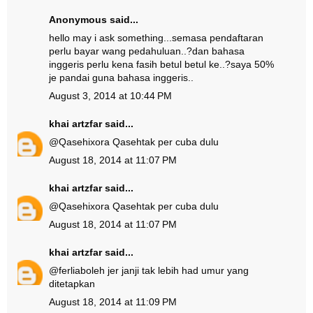
Anonymous said...
hello may i ask something...semasa pendaftaran
perlu bayar wang pedahuluan..?dan bahasa
inggeris perlu kena fasih betul betul ke..?saya 50%
je pandai guna bahasa inggeris..
August 3, 2014 at 10:44 PM
khai artzfar
said...
@
Qasehixora Qaseh
tak per cuba dulu
August 18, 2014 at 11:07 PM
khai artzfar
said...
@
Qasehixora Qaseh
tak per cuba dulu
August 18, 2014 at 11:07 PM
khai artzfar
said...
@
ferlia
boleh jer janji tak lebih had umur yang
ditetapkan
August 18, 2014 at 11:09 PM