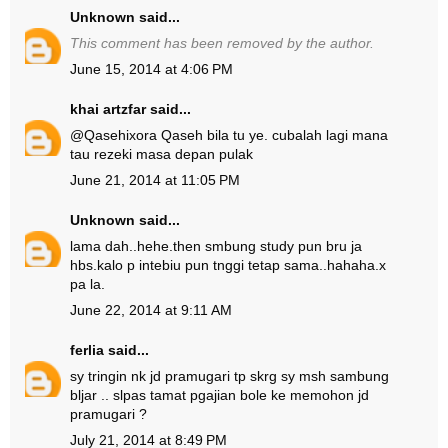
Unknown
said...
This comment has been removed by the author.
June 15, 2014 at 4:06 PM
khai artzfar
said...
@
Qasehixora Qaseh
bila tu ye. cubalah lagi mana
tau rezeki masa depan pulak
June 21, 2014 at 11:05 PM
Unknown
said...
lama dah..hehe.then smbung study pun bru ja
hbs.kalo p intebiu pun tnggi tetap sama..hahaha.x
pa la.
June 22, 2014 at 9:11 AM
ferlia
said...
sy tringin nk jd pramugari tp skrg sy msh sambung
bljar .. slpas tamat pgajian bole ke memohon jd
pramugari ?
July 21, 2014 at 8:49 PM