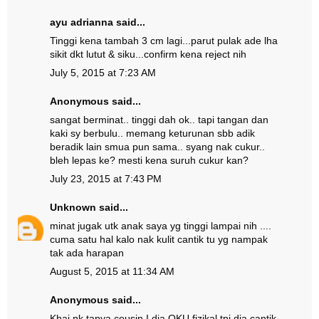
ayu adrianna
said...
Tinggi kena tambah 3 cm lagi...parut pulak ade lha
sikit dkt lutut & siku...confirm kena reject nih
July 5, 2015 at 7:23 AM
Anonymous said...
sangat berminat.. tinggi dah ok.. tapi tangan dan
kaki sy berbulu.. memang keturunan sbb adik
beradik lain smua pun sama.. syang nak cukur..
bleh lepas ke? mesti kena suruh cukur kan?
July 23, 2015 at 7:43 PM
Unknown
said...
minat jugak utk anak saya yg tinggi lampai nih ....
cuma satu hal kalo nak kulit cantik tu yg nampak
tak ada harapan
August 5, 2015 at 11:34 AM
Anonymous said...
Khai nk tanya cousin I dia OKU fizikal tpi dia cantik