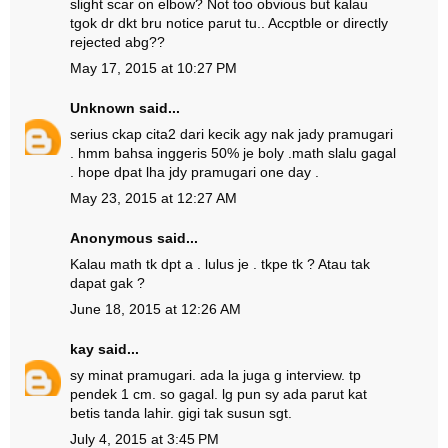
slight scar on elbow? Not too obvious but kalau
tgok dr dkt bru notice parut tu.. Accptble or directly
rejected abg??
May 17, 2015 at 10:27 PM
Unknown
said...
serius ckap cita2 dari kecik agy nak jady pramugari
. hmm bahsa inggeris 50% je boly .math slalu gagal
. hope dpat lha jdy pramugari one day .
May 23, 2015 at 12:27 AM
Anonymous said...
Kalau math tk dpt a . lulus je . tkpe tk ? Atau tak
dapat gak ?
June 18, 2015 at 12:26 AM
kay
said...
sy minat pramugari. ada la juga g interview. tp
pendek 1 cm. so gagal. lg pun sy ada parut kat
betis tanda lahir. gigi tak susun sgt.
July 4, 2015 at 3:45 PM