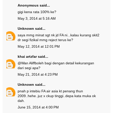
Anonymous said...
gigi kena rata 100% ke?
May 3, 2014 at 5:16 AM
Unknown
said...
saya mmg minat sgt nk jd FA ni...kalau kurang skit2
dr segi fizikal mmg reject terus ke?
May 12, 2014 at 12:01 PM
khai artzfar
said...
@
Wan Aliff
boleh bagi dengan detail kekurangan
dari segi apa?
May 21, 2014 at 4:23 PM
Unknown
said...
pnah p intebiu FA air asia kt penang thun
2009..hehe..juz x ckup tinggi..depa kata muka ok
dah.
June 15, 2014 at 4:00 PM