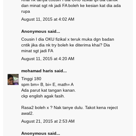
dan minat sgt nk jadi FA boleh ke kesian kat dia ada
rupa
August 11, 2015 at 4:02 AM
Anonymous said...
Cousin I dia OKU fizikal x teruk muka dgn badan
cntik jika dia nk try boleh ke diterima khai? Dia
minat sgt jadi FA
August 11, 2015 at 4:20 AM
mohamad haris
said...
Tinggi 180
spm bm= B, bi= E, math= A
Ada parut kat tangan kanan.
ckp english agak fasih.
Rasa2 boleh x ? Nak tanye dulu. Takot kena reject
awal2.
August 21, 2015 at 2:53 AM
Anonymous said...