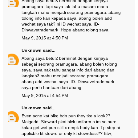
Abang saya betul3 berminat dengan kerjaya
pramugara. tapi saya tak tahu macam mana
langkah mahu menjadi seorang pramugara. abang
tolong info kan kepada saya. abang boleh add
wechat saya tak? ni ID wechat saya. ID-
Dinwavetrademark .Hope abang tolong saya
May 9, 2015 at 4:50 PM
Unknown
said...
Abang saya betul2 berminat dengan kerjaya
sebagai seorang pramugara. abang boleh tolong
saya. saya nak tahu sangat info dari abang dan
langkah3 mahu menjadi seorang pramugara.
abang add wechat saya. ID- Dinwavetrademark .
saya perlu bantuan dari abang.
May 9, 2015 at 4:54 PM
Unknown
said...
Even acne kat blkg bdn pun they tke a look??
Maigadd. Steward pkai blck uniform n im so sure
kalau get wet pun still x nmpk body kan. Tp step ni
applicble kt stewrd or only kt stewrdess?? Btw,