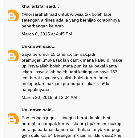
khai artzfar
said...
@norsarahahmad untuk AirAsia tak boleh tapi
setengah airlines ada ja yang berhijab contonhnya
penerbangan ke Arab
March 6, 2015 at 4:45 PM
Unknown
said...
Saya berumur 15 tahun..cita² nak.jadi
pramugari..muka tak lah cantik mana kalau di make
up insya-allah boleh..mata pun kalau pakai kanta
lekap..insya-allah boleh..tapi ketinggian saya 153
cm..berat saya insya-allah boleh turun..hmm
melepaslah..nak jadi pramugari..tukar cita² la
nampaknyaaa
March 20, 2015 at 12:04 AM
Unknown
said...
Pon teringin jugak... tinggi n berat da ok...bmi
normal tp nampak kurus...klu org tguk mcm xcukup
berat je padahal da normal...hahaa...myb kne pegi
gym dulu kot b4 berangan nk join ni...klu x sia2 kne