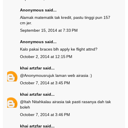
Anonymous said...
Alamak matematik tak kredit, pastu tinggi pun 157
cm jer.
September 15, 2014 at 7:33 PM
Anonymous said...
Kalo pakai braces blh apply ke flight attnd?
October 2, 2014 at 12:15 PM
khai artzfar
said...
@
Anonymous
rujuk laman web airasia :)
October 7, 2014 at 3:45 PM
khai artzfar
said...
@
Itah Nitah
kalau airasia tak pasti rasanya dah tak
boleh
October 7, 2014 at 3:46 PM
khai artzfar
said...