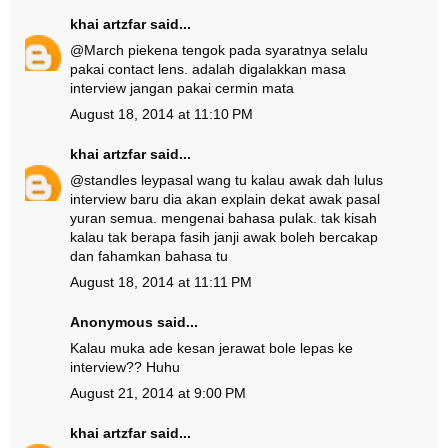
khai artzfar
said...
@
March pie
kena tengok pada syaratnya selalu
pakai contact lens. adalah digalakkan masa
interview jangan pakai cermin mata
August 18, 2014 at 11:10 PM
khai artzfar
said...
@
standles ley
pasal wang tu kalau awak dah lulus
interview baru dia akan explain dekat awak pasal
yuran semua. mengenai bahasa pulak. tak kisah
kalau tak berapa fasih janji awak boleh bercakap
dan fahamkan bahasa tu
August 18, 2014 at 11:11 PM
Anonymous said...
Kalau muka ade kesan jerawat bole lepas ke
interview?? Huhu
August 21, 2014 at 9:00 PM
khai artzfar
said...