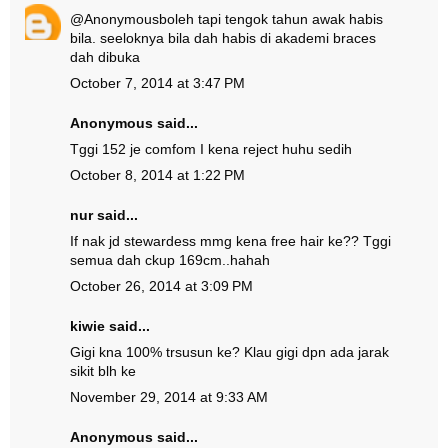
@
Anonymous
boleh tapi tengok tahun awak habis
bila. seeloknya bila dah habis di akademi braces
dah dibuka
October 7, 2014 at 3:47 PM
Anonymous said...
Tggi 152 je comfom I kena reject huhu sedih
October 8, 2014 at 1:22 PM
nur said...
If nak jd stewardess mmg kena free hair ke?? Tggi
semua dah ckup 169cm..hahah
October 26, 2014 at 3:09 PM
kiwie said...
Gigi kna 100% trsusun ke? Klau gigi dpn ada jarak
sikit blh ke
November 29, 2014 at 9:33 AM
Anonymous said...