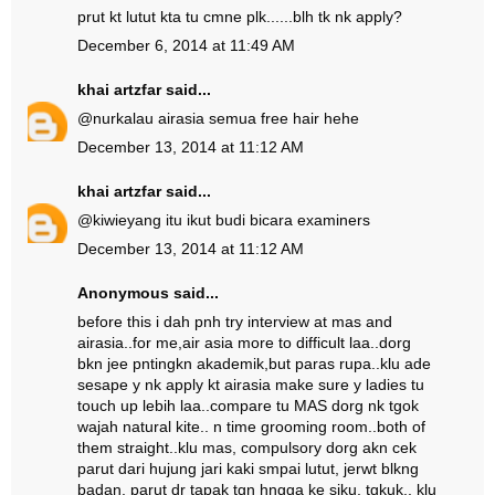
prut kt lutut kta tu cmne plk......blh tk nk apply?
December 6, 2014 at 11:49 AM
khai artzfar
said...
@
nur
kalau airasia semua free hair hehe
December 13, 2014 at 11:12 AM
khai artzfar
said...
@
kiwie
yang itu ikut budi bicara examiners
December 13, 2014 at 11:12 AM
Anonymous said...
before this i dah pnh try interview at mas and
airasia..for me,air asia more to difficult laa..dorg
bkn jee pntingkn akademik,but paras rupa..klu ade
sesape y nk apply kt airasia make sure y ladies tu
touch up lebih laa..compare tu MAS dorg nk tgok
wajah natural kite.. n time grooming room..both of
them straight..klu mas, compulsory dorg akn cek
parut dari hujung jari kaki smpai lutut, jerwt blkng
badan, parut dr tapak tgn hngga ke siku, tgkuk.. klu