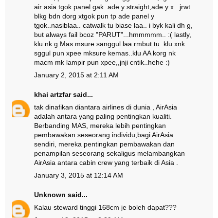
air asia tgok panel gak..ade y straight,ade y x.. jrwt
blkg bdn dorg xtgok pun tp ade panel y
tgok..nasiblaa.. catwalk tu biase laa.. i byk kali dh g,
but always fail bcoz "PARUT"...hmmmmm.. :( lastly,
klu nk g Mas msure sanggul laa rmbut tu..klu xnk
sggul pun xpee mksure kemas..klu AA korg nk
macm mk lampir pun xpee,,jnji cntik..hehe :)
January 2, 2015 at 2:11 AM
khai artzfar
said...
tak dinafikan diantara airlines di dunia , AirAsia
adalah antara yang paling pentingkan kualiti.
Berbanding MAS, mereka lebih pentingkan
pembawakan seseorang individu,bagi AirAsia
sendiri, mereka pentingkan pembawakan dan
penampilan seseorang sekaligus melambangkan
AirAsia antara cabin crew yang terbaik di Asia .
January 3, 2015 at 12:14 AM
Unknown
said...
Kalau steward tinggi 168cm je boleh dapat???