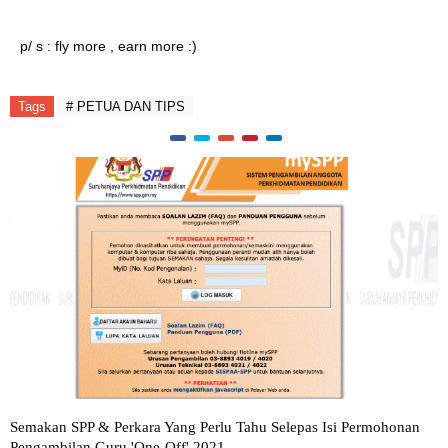
p/ s : fly more , earn more :)
Tags
# PETUA DAN TIPS
Semakan SPP & Perkara Yang Perlu Tahu Selepas Isi Permohonan
Pengambilan Guru 'One-Off' 2021