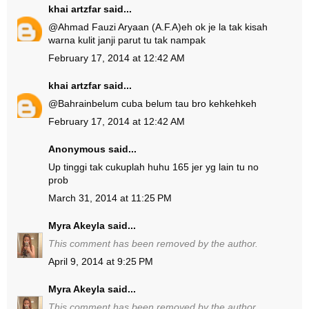
khai artzfar
said...
@
Ahmad Fauzi Aryaan (A.F.A)
eh ok je la tak kisah
warna kulit janji parut tu tak nampak
February 17, 2014 at 12:42 AM
khai artzfar
said...
@
Bahrain
belum cuba belum tau bro kehkehkeh
February 17, 2014 at 12:42 AM
Anonymous said...
Up tinggi tak cukuplah huhu 165 jer yg lain tu no
prob
March 31, 2014 at 11:25 PM
Myra Akeyla
said...
This comment has been removed by the author.
April 9, 2014 at 9:25 PM
Myra Akeyla
said...
This comment has been removed by the author.