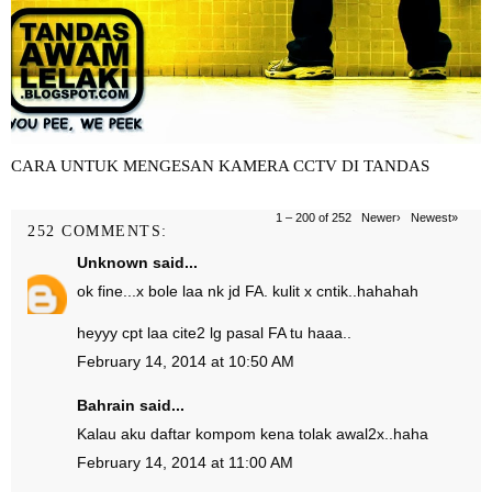
CARA UNTUK MENGESAN KAMERA CCTV DI TANDAS
1 – 200 of 252
Newer›
Newest»
252 COMMENTS:
Unknown
said...
ok fine...x bole laa nk jd FA. kulit x cntik..hahahah
heyyy cpt laa cite2 lg pasal FA tu haaa..
February 14, 2014 at 10:50 AM
Bahrain
said...
Kalau aku daftar kompom kena tolak awal2x..haha
February 14, 2014 at 11:00 AM