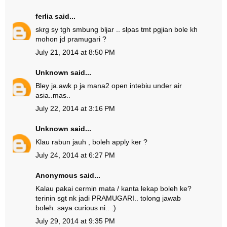
ferlia
said...
skrg sy tgh smbung bljar .. slpas tmt pgjian bole kh
mohon jd pramugari ?
July 21, 2014 at 8:50 PM
Unknown
said...
Bley ja.awk p ja mana2 open intebiu under air
asia..mas..
July 22, 2014 at 3:16 PM
Unknown
said...
Klau rabun jauh , boleh apply ker ?
July 24, 2014 at 6:27 PM
Anonymous said...
Kalau pakai cermin mata / kanta lekap boleh ke?
terinin sgt nk jadi PRAMUGARI.. tolong jawab
boleh. saya curious ni.. :)
July 29, 2014 at 9:35 PM