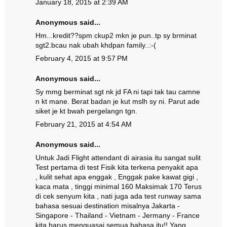
January 18, 2015 at 2:39 AM
Anonymous said...
Hm...kredit??spm ckup2 mkn je pun..tp sy brminat
sgt2.bcau nak ubah khdpan family..:-(
February 4, 2015 at 9:57 PM
Anonymous said...
Sy mmg berminat sgt nk jd FA ni tapi tak tau camne
n kt mane. Berat badan je kut mslh sy ni. Parut ade
siket je kt bwah pergelangn tgn.
February 21, 2015 at 4:54 AM
Anonymous said...
Untuk Jadi Flight attendant di airasia itu sangat sulit
Test pertama di test Fisik kita terkena penyakit apa
, kulit sehat apa enggak , Enggak pake kawat gigi ,
kaca mata , tinggi minimal 160 Maksimak 170 Terus
di cek senyum kita , nati juga ada test runway sama
bahasa sesuai destination misalnya Jakarta -
Singapore - Thailand - Vietnam - Jermany - France
kita harus menguasai semua bahasa itu!! Yang