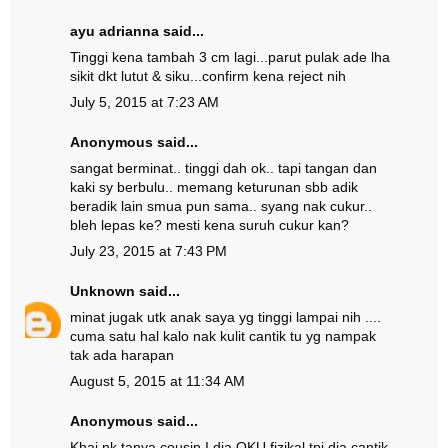
ayu adrianna
said...
Tinggi kena tambah 3 cm lagi...parut pulak ade lha
sikit dkt lutut & siku...confirm kena reject nih
July 5, 2015 at 7:23 AM
Anonymous said...
sangat berminat.. tinggi dah ok.. tapi tangan dan
kaki sy berbulu.. memang keturunan sbb adik
beradik lain smua pun sama.. syang nak cukur..
bleh lepas ke? mesti kena suruh cukur kan?
July 23, 2015 at 7:43 PM
Unknown
said...
minat jugak utk anak saya yg tinggi lampai nih ....
cuma satu hal kalo nak kulit cantik tu yg nampak
tak ada harapan
August 5, 2015 at 11:34 AM
Anonymous said...
Khai nk tanya cousin I dia OKU fizikal tpi dia cantik