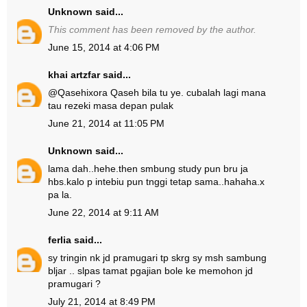
Unknown
said...
This comment has been removed by the author.
June 15, 2014 at 4:06 PM
khai artzfar
said...
@
Qasehixora Qaseh
bila tu ye. cubalah lagi mana
tau rezeki masa depan pulak
June 21, 2014 at 11:05 PM
Unknown
said...
lama dah..hehe.then smbung study pun bru ja
hbs.kalo p intebiu pun tnggi tetap sama..hahaha.x
pa la.
June 22, 2014 at 9:11 AM
ferlia
said...
sy tringin nk jd pramugari tp skrg sy msh sambung
bljar .. slpas tamat pgajian bole ke memohon jd
pramugari ?
July 21, 2014 at 8:49 PM