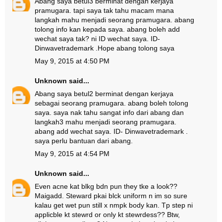
Abang saya betul3 berminat dengan kerjaya
pramugara. tapi saya tak tahu macam mana
langkah mahu menjadi seorang pramugara. abang
tolong info kan kepada saya. abang boleh add
wechat saya tak? ni ID wechat saya. ID-
Dinwavetrademark .Hope abang tolong saya
May 9, 2015 at 4:50 PM
Unknown
said...
Abang saya betul2 berminat dengan kerjaya
sebagai seorang pramugara. abang boleh tolong
saya. saya nak tahu sangat info dari abang dan
langkah3 mahu menjadi seorang pramugara.
abang add wechat saya. ID- Dinwavetrademark .
saya perlu bantuan dari abang.
May 9, 2015 at 4:54 PM
Unknown
said...
Even acne kat blkg bdn pun they tke a look??
Maigadd. Steward pkai blck uniform n im so sure
kalau get wet pun still x nmpk body kan. Tp step ni
applicble kt stewrd or only kt stewrdess?? Btw,