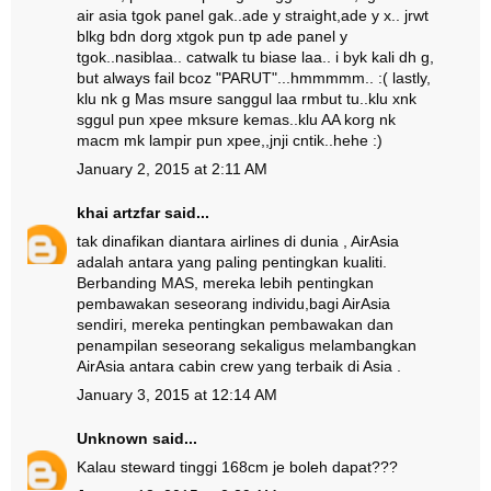
air asia tgok panel gak..ade y straight,ade y x.. jrwt
blkg bdn dorg xtgok pun tp ade panel y
tgok..nasiblaa.. catwalk tu biase laa.. i byk kali dh g,
but always fail bcoz "PARUT"...hmmmmm.. :( lastly,
klu nk g Mas msure sanggul laa rmbut tu..klu xnk
sggul pun xpee mksure kemas..klu AA korg nk
macm mk lampir pun xpee,,jnji cntik..hehe :)
January 2, 2015 at 2:11 AM
khai artzfar
said...
tak dinafikan diantara airlines di dunia , AirAsia
adalah antara yang paling pentingkan kualiti.
Berbanding MAS, mereka lebih pentingkan
pembawakan seseorang individu,bagi AirAsia
sendiri, mereka pentingkan pembawakan dan
penampilan seseorang sekaligus melambangkan
AirAsia antara cabin crew yang terbaik di Asia .
January 3, 2015 at 12:14 AM
Unknown
said...
Kalau steward tinggi 168cm je boleh dapat???