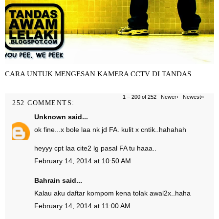
CARA UNTUK MENGESAN KAMERA CCTV DI TANDAS
1 – 200 of 252
Newer›
Newest»
252 COMMENTS:
Unknown
said...
ok fine...x bole laa nk jd FA. kulit x cntik..hahahah
heyyy cpt laa cite2 lg pasal FA tu haaa..
February 14, 2014 at 10:50 AM
Bahrain
said...
Kalau aku daftar kompom kena tolak awal2x..haha
February 14, 2014 at 11:00 AM