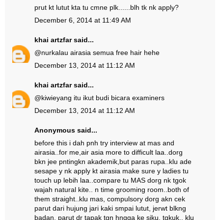
prut kt lutut kta tu cmne plk......blh tk nk apply?
December 6, 2014 at 11:49 AM
khai artzfar
said...
@
nur
kalau airasia semua free hair hehe
December 13, 2014 at 11:12 AM
khai artzfar
said...
@
kiwie
yang itu ikut budi bicara examiners
December 13, 2014 at 11:12 AM
Anonymous said...
before this i dah pnh try interview at mas and
airasia..for me,air asia more to difficult laa..dorg
bkn jee pntingkn akademik,but paras rupa..klu ade
sesape y nk apply kt airasia make sure y ladies tu
touch up lebih laa..compare tu MAS dorg nk tgok
wajah natural kite.. n time grooming room..both of
them straight..klu mas, compulsory dorg akn cek
parut dari hujung jari kaki smpai lutut, jerwt blkng
badan, parut dr tapak tgn hngga ke siku, tgkuk.. klu