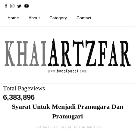
Home
About
Category
Contact
Total Pageviews
6,383,896
Syarat Untuk Menjadi Pramugara Dan
Pramugari
KHAI ARTZFAR
14.2.14
PETUA DAN TIPS