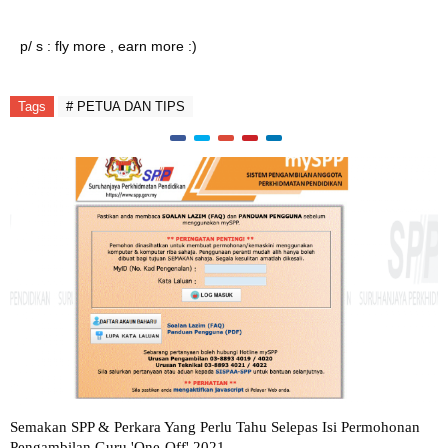
p/ s : fly more , earn more :)
Tags
# PETUA DAN TIPS
Semakan SPP & Perkara Yang Perlu Tahu Selepas Isi Permohonan
Pengambilan Guru 'One-Off' 2021