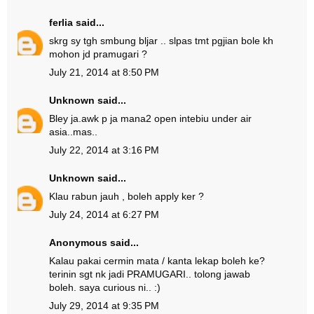
ferlia
said...
skrg sy tgh smbung bljar .. slpas tmt pgjian bole kh
mohon jd pramugari ?
July 21, 2014 at 8:50 PM
Unknown
said...
Bley ja.awk p ja mana2 open intebiu under air
asia..mas..
July 22, 2014 at 3:16 PM
Unknown
said...
Klau rabun jauh , boleh apply ker ?
July 24, 2014 at 6:27 PM
Anonymous said...
Kalau pakai cermin mata / kanta lekap boleh ke?
terinin sgt nk jadi PRAMUGARI.. tolong jawab
boleh. saya curious ni.. :)
July 29, 2014 at 9:35 PM