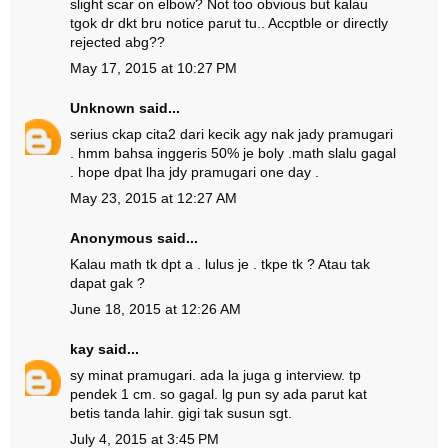
slight scar on elbow? Not too obvious but kalau
tgok dr dkt bru notice parut tu.. Accptble or directly
rejected abg??
May 17, 2015 at 10:27 PM
Unknown
said...
serius ckap cita2 dari kecik agy nak jady pramugari
. hmm bahsa inggeris 50% je boly .math slalu gagal
. hope dpat lha jdy pramugari one day .
May 23, 2015 at 12:27 AM
Anonymous said...
Kalau math tk dpt a . lulus je . tkpe tk ? Atau tak
dapat gak ?
June 18, 2015 at 12:26 AM
kay
said...
sy minat pramugari. ada la juga g interview. tp
pendek 1 cm. so gagal. lg pun sy ada parut kat
betis tanda lahir. gigi tak susun sgt.
July 4, 2015 at 3:45 PM