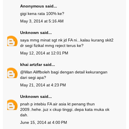
Anonymous said...
gigi kena rata 100% ke?
May 3, 2014 at 5:16 AM
Unknown
said...
saya mmg minat sgt nk jd FA ni...kalau kurang skit2
dr segi fizikal mmg reject terus ke?
May 12, 2014 at 12:01 PM
khai artzfar
said...
@
Wan Aliff
boleh bagi dengan detail kekurangan
dari segi apa?
May 21, 2014 at 4:23 PM
Unknown
said...
pnah p intebiu FA air asia kt penang thun
2009..hehe..juz x ckup tinggi..depa kata muka ok
dah.
June 15, 2014 at 4:00 PM