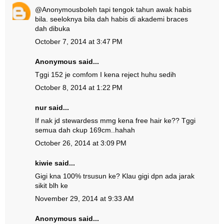
@
Anonymous
boleh tapi tengok tahun awak habis
bila. seeloknya bila dah habis di akademi braces
dah dibuka
October 7, 2014 at 3:47 PM
Anonymous said...
Tggi 152 je comfom I kena reject huhu sedih
October 8, 2014 at 1:22 PM
nur said...
If nak jd stewardess mmg kena free hair ke?? Tggi
semua dah ckup 169cm..hahah
October 26, 2014 at 3:09 PM
kiwie said...
Gigi kna 100% trsusun ke? Klau gigi dpn ada jarak
sikit blh ke
November 29, 2014 at 9:33 AM
Anonymous said...