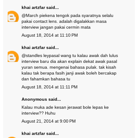
khai artzfar
said...
@
March pie
kena tengok pada syaratnya selalu
pakai contact lens. adalah digalakkan masa
interview jangan pakai cermin mata
August 18, 2014 at 11:10 PM
khai artzfar
said...
@
standles ley
pasal wang tu kalau awak dah lulus
interview baru dia akan explain dekat awak pasal
yuran semua. mengenai bahasa pulak. tak kisah
kalau tak berapa fasih janji awak boleh bercakap
dan fahamkan bahasa tu
August 18, 2014 at 11:11 PM
Anonymous said...
Kalau muka ade kesan jerawat bole lepas ke
interview?? Huhu
August 21, 2014 at 9:00 PM
khai artzfar
said...