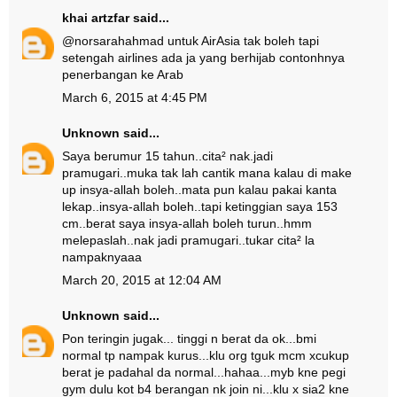
khai artzfar
said...
@norsarahahmad untuk AirAsia tak boleh tapi
setengah airlines ada ja yang berhijab contonhnya
penerbangan ke Arab
March 6, 2015 at 4:45 PM
Unknown
said...
Saya berumur 15 tahun..cita² nak.jadi
pramugari..muka tak lah cantik mana kalau di make
up insya-allah boleh..mata pun kalau pakai kanta
lekap..insya-allah boleh..tapi ketinggian saya 153
cm..berat saya insya-allah boleh turun..hmm
melepaslah..nak jadi pramugari..tukar cita² la
nampaknyaaa
March 20, 2015 at 12:04 AM
Unknown
said...
Pon teringin jugak... tinggi n berat da ok...bmi
normal tp nampak kurus...klu org tguk mcm xcukup
berat je padahal da normal...hahaa...myb kne pegi
gym dulu kot b4 berangan nk join ni...klu x sia2 kne