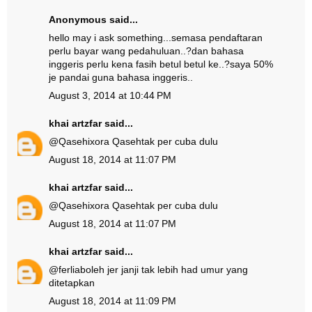
Anonymous said...
hello may i ask something...semasa pendaftaran
perlu bayar wang pedahuluan..?dan bahasa
inggeris perlu kena fasih betul betul ke..?saya 50%
je pandai guna bahasa inggeris..
August 3, 2014 at 10:44 PM
khai artzfar
said...
@
Qasehixora Qaseh
tak per cuba dulu
August 18, 2014 at 11:07 PM
khai artzfar
said...
@
Qasehixora Qaseh
tak per cuba dulu
August 18, 2014 at 11:07 PM
khai artzfar
said...
@
ferlia
boleh jer janji tak lebih had umur yang
ditetapkan
August 18, 2014 at 11:09 PM