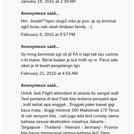
January 18, 2015 at 2:39 AM
Anonymous said...
Hm...kredit??spm ckup2 mkn je pun..tp sy brminat
sgt2.bcau nak ubah khdpan family..:-(
February 4, 2015 at 9:57 PM
Anonymous said...
Sy mmg berminat sgt nk jd FA ni tapi tak tau camne
n kt mane. Berat badan je kut mslh sy ni. Parut ade
siket je kt bwah pergelangn tgn.
February 21, 2015 at 4:54 AM
Anonymous said...
Untuk Jadi Flight attendant di airasia itu sangat sulit
Test pertama di test Fisik kita terkena penyakit apa
, kulit sehat apa enggak , Enggak pake kawat gigi ,
kaca mata , tinggi minimal 160 Maksimak 170 Terus
di cek senyum kita , nati juga ada test runway sama
bahasa sesuai destination misalnya Jakarta -
Singapore - Thailand - Vietnam - Jermany - France
kita harus menguasai semua bahasa itu!! Yang