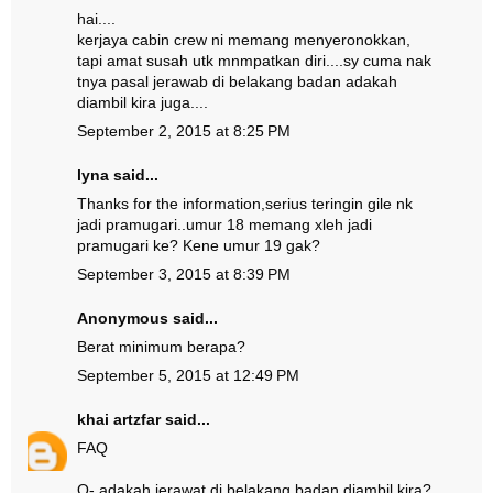
hai....
kerjaya cabin crew ni memang menyeronokkan,
tapi amat susah utk mnmpatkan diri....sy cuma nak
tnya pasal jerawab di belakang badan adakah
diambil kira juga....
September 2, 2015 at 8:25 PM
lyna said...
Thanks for the information,serius teringin gile nk
jadi pramugari..umur 18 memang xleh jadi
pramugari ke? Kene umur 19 gak?
September 3, 2015 at 8:39 PM
Anonymous said...
Berat minimum berapa?
September 5, 2015 at 12:49 PM
khai artzfar
said...
FAQ
Q- adakah jerawat di belakang badan diambil kira?