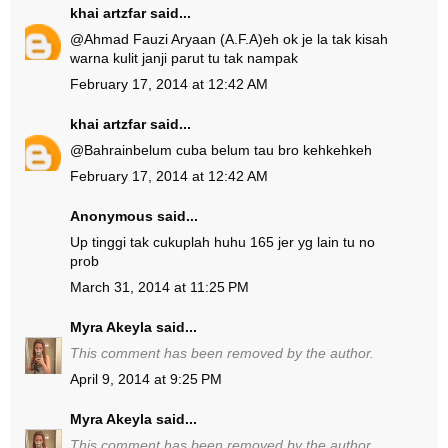
khai artzfar
said...
@
Ahmad Fauzi Aryaan (A.F.A)
eh ok je la tak kisah
warna kulit janji parut tu tak nampak
February 17, 2014 at 12:42 AM
khai artzfar
said...
@
Bahrain
belum cuba belum tau bro kehkehkeh
February 17, 2014 at 12:42 AM
Anonymous said...
Up tinggi tak cukuplah huhu 165 jer yg lain tu no
prob
March 31, 2014 at 11:25 PM
Myra Akeyla
said...
This comment has been removed by the author.
April 9, 2014 at 9:25 PM
Myra Akeyla
said...
This comment has been removed by the author.