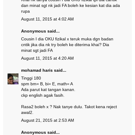
dan minat sgt nk jadi FA boleh ke kesian kat dia ada
rupa
August 11, 2015 at 4:02 AM
Anonymous said...
Cousin I dia OKU fizikal x teruk muka dgn badan
cntik jika dia nk try boleh ke diterima khai? Dia
minat sgt jadi FA
August 11, 2015 at 4:20 AM
mohamad haris
said...
Tinggi 180
spm bm= B, bi= E, math= A
Ada parut kat tangan kanan.
ckp english agak fasih.
Rasa2 boleh x ? Nak tanye dulu. Takot kena reject
awal2.
August 21, 2015 at 2:53 AM
Anonymous said...