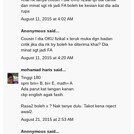
dan minat sgt nk jadi FA boleh ke kesian kat dia ada
rupa
August 11, 2015 at 4:02 AM
Anonymous said...
Cousin I dia OKU fizikal x teruk muka dgn badan
cntik jika dia nk try boleh ke diterima khai? Dia
minat sgt jadi FA
August 11, 2015 at 4:20 AM
mohamad haris
said...
Tinggi 180
spm bm= B, bi= E, math= A
Ada parut kat tangan kanan.
ckp english agak fasih.
Rasa2 boleh x ? Nak tanye dulu. Takot kena reject
awal2.
August 21, 2015 at 2:53 AM
Anonymous said...