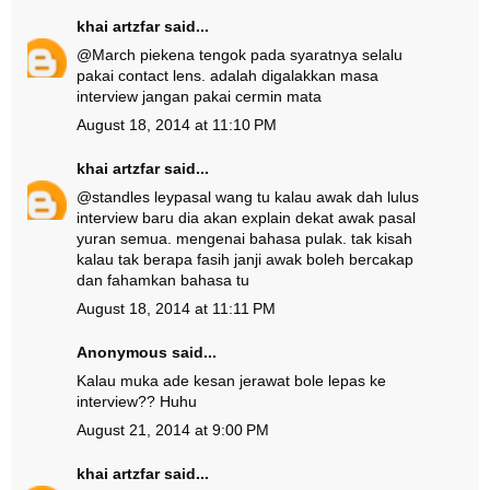
khai artzfar
said...
@
March pie
kena tengok pada syaratnya selalu
pakai contact lens. adalah digalakkan masa
interview jangan pakai cermin mata
August 18, 2014 at 11:10 PM
khai artzfar
said...
@
standles ley
pasal wang tu kalau awak dah lulus
interview baru dia akan explain dekat awak pasal
yuran semua. mengenai bahasa pulak. tak kisah
kalau tak berapa fasih janji awak boleh bercakap
dan fahamkan bahasa tu
August 18, 2014 at 11:11 PM
Anonymous said...
Kalau muka ade kesan jerawat bole lepas ke
interview?? Huhu
August 21, 2014 at 9:00 PM
khai artzfar
said...