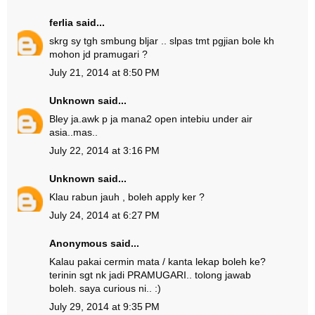
ferlia
said...
skrg sy tgh smbung bljar .. slpas tmt pgjian bole kh
mohon jd pramugari ?
July 21, 2014 at 8:50 PM
Unknown
said...
Bley ja.awk p ja mana2 open intebiu under air
asia..mas..
July 22, 2014 at 3:16 PM
Unknown
said...
Klau rabun jauh , boleh apply ker ?
July 24, 2014 at 6:27 PM
Anonymous said...
Kalau pakai cermin mata / kanta lekap boleh ke?
terinin sgt nk jadi PRAMUGARI.. tolong jawab
boleh. saya curious ni.. :)
July 29, 2014 at 9:35 PM