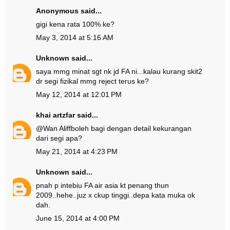
Anonymous said...
gigi kena rata 100% ke?
May 3, 2014 at 5:16 AM
Unknown
said...
saya mmg minat sgt nk jd FA ni...kalau kurang skit2
dr segi fizikal mmg reject terus ke?
May 12, 2014 at 12:01 PM
khai artzfar
said...
@
Wan Aliff
boleh bagi dengan detail kekurangan
dari segi apa?
May 21, 2014 at 4:23 PM
Unknown
said...
pnah p intebiu FA air asia kt penang thun
2009..hehe..juz x ckup tinggi..depa kata muka ok
dah.
June 15, 2014 at 4:00 PM