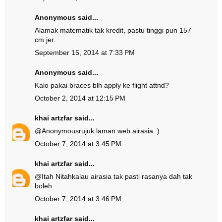
Anonymous said...
Alamak matematik tak kredit, pastu tinggi pun 157
cm jer.
September 15, 2014 at 7:33 PM
Anonymous said...
Kalo pakai braces blh apply ke flight attnd?
October 2, 2014 at 12:15 PM
khai artzfar
said...
@
Anonymous
rujuk laman web airasia :)
October 7, 2014 at 3:45 PM
khai artzfar
said...
@
Itah Nitah
kalau airasia tak pasti rasanya dah tak
boleh
October 7, 2014 at 3:46 PM
khai artzfar
said...