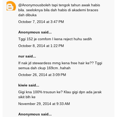
@
Anonymous
boleh tapi tengok tahun awak habis
bila. seeloknya bila dah habis di akademi braces
dah dibuka
October 7, 2014 at 3:47 PM
Anonymous said...
Tggi 152 je comfom I kena reject huhu sedih
October 8, 2014 at 1:22 PM
nur said...
If nak jd stewardess mmg kena free hair ke?? Tggi
semua dah ckup 169cm..hahah
October 26, 2014 at 3:09 PM
kiwie said...
Gigi kna 100% trsusun ke? Klau gigi dpn ada jarak
sikit blh ke
November 29, 2014 at 9:33 AM
Anonymous said...