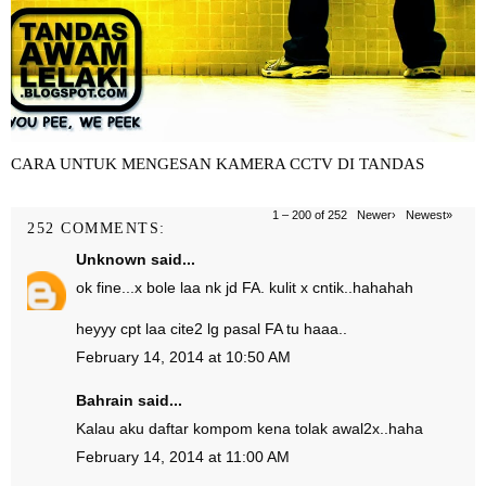
CARA UNTUK MENGESAN KAMERA CCTV DI TANDAS
1 – 200 of 252
Newer›
Newest»
252 COMMENTS:
Unknown
said...
ok fine...x bole laa nk jd FA. kulit x cntik..hahahah
heyyy cpt laa cite2 lg pasal FA tu haaa..
February 14, 2014 at 10:50 AM
Bahrain
said...
Kalau aku daftar kompom kena tolak awal2x..haha
February 14, 2014 at 11:00 AM