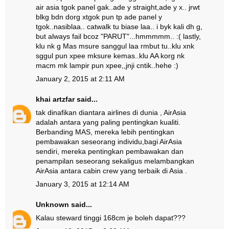
air asia tgok panel gak..ade y straight,ade y x.. jrwt
blkg bdn dorg xtgok pun tp ade panel y
tgok..nasiblaa.. catwalk tu biase laa.. i byk kali dh g,
but always fail bcoz "PARUT"...hmmmmm.. :( lastly,
klu nk g Mas msure sanggul laa rmbut tu..klu xnk
sggul pun xpee mksure kemas..klu AA korg nk
macm mk lampir pun xpee,,jnji cntik..hehe :)
January 2, 2015 at 2:11 AM
khai artzfar
said...
tak dinafikan diantara airlines di dunia , AirAsia
adalah antara yang paling pentingkan kualiti.
Berbanding MAS, mereka lebih pentingkan
pembawakan seseorang individu,bagi AirAsia
sendiri, mereka pentingkan pembawakan dan
penampilan seseorang sekaligus melambangkan
AirAsia antara cabin crew yang terbaik di Asia .
January 3, 2015 at 12:14 AM
Unknown
said...
Kalau steward tinggi 168cm je boleh dapat???