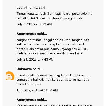
ayu adrianna
said...
Tinggi kena tambah 3 cm lagi...parut pulak ade lha
sikit dkt lutut & siku...confirm kena reject nih
July 5, 2015 at 7:23 AM
Anonymous said...
sangat berminat.. tinggi dah ok.. tapi tangan dan
kaki sy berbulu.. memang keturunan sbb adik
beradik lain smua pun sama.. syang nak cukur..
bleh lepas ke? mesti kena suruh cukur kan?
July 23, 2015 at 7:43 PM
Unknown
said...
minat jugak utk anak saya yg tinggi lampai nih ....
cuma satu hal kalo nak kulit cantik tu yg nampak
tak ada harapan
August 5, 2015 at 11:34 AM
Anonymous said...
Khai nk tanya cousin I dia OKU fizikal tpi dia cantik