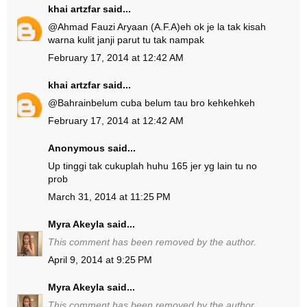
khai artzfar
said...
@
Ahmad Fauzi Aryaan (A.F.A)
eh ok je la tak kisah
warna kulit janji parut tu tak nampak
February 17, 2014 at 12:42 AM
khai artzfar
said...
@
Bahrain
belum cuba belum tau bro kehkehkeh
February 17, 2014 at 12:42 AM
Anonymous said...
Up tinggi tak cukuplah huhu 165 jer yg lain tu no
prob
March 31, 2014 at 11:25 PM
Myra Akeyla
said...
This comment has been removed by the author.
April 9, 2014 at 9:25 PM
Myra Akeyla
said...
This comment has been removed by the author.