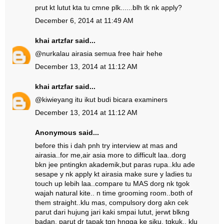
prut kt lutut kta tu cmne plk......blh tk nk apply?
December 6, 2014 at 11:49 AM
khai artzfar
said...
@
nur
kalau airasia semua free hair hehe
December 13, 2014 at 11:12 AM
khai artzfar
said...
@
kiwie
yang itu ikut budi bicara examiners
December 13, 2014 at 11:12 AM
Anonymous said...
before this i dah pnh try interview at mas and
airasia..for me,air asia more to difficult laa..dorg
bkn jee pntingkn akademik,but paras rupa..klu ade
sesape y nk apply kt airasia make sure y ladies tu
touch up lebih laa..compare tu MAS dorg nk tgok
wajah natural kite.. n time grooming room..both of
them straight..klu mas, compulsory dorg akn cek
parut dari hujung jari kaki smpai lutut, jerwt blkng
badan, parut dr tapak tgn hngga ke siku, tgkuk.. klu