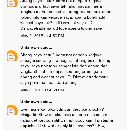
Abang saya betul3 berminat dengan kerjaya
pramugara. tapi saya tak tahu macam mana
langkah mahu menjadi seorang pramugara. abang
tolong info kan kepada saya. abang boleh add
wechat saya tak? ni ID wechat saya. ID-
Dinwavetrademark .Hope abang tolong saya
May 9, 2015 at 4:50 PM
Unknown
said...
Abang saya betul2 berminat dengan kerjaya
sebagai seorang pramugara. abang boleh tolong
saya. saya nak tahu sangat info dari abang dan
langkah3 mahu menjadi seorang pramugara.
abang add wechat saya. ID- Dinwavetrademark .
saya perlu bantuan dari abang.
May 9, 2015 at 4:54 PM
Unknown
said...
Even acne kat blkg bdn pun they tke a look??
Maigadd. Steward pkai blck uniform n im so sure
kalau get wet pun still x nmpk body kan. Tp step ni
applicble kt stewrd or only kt stewrdess?? Btw,