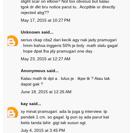
slight scar on elbow? Not too obvious but kalau
tgok dr dkt bru notice parut tu.. Accptble or directly
rejected abg??
May 17, 2015 at 10:27 PM
Unknown
said...
serius ckap cita2 dari kecik agy nak jady pramugari
. hmm bahsa inggeris 50% je boly .math slalu gagal
. hope dpat lha jdy pramugari one day .
May 23, 2015 at 12:27 AM
Anonymous said...
Kalau math tk dpt a . lulus je . tkpe tk ? Atau tak
dapat gak ?
June 18, 2015 at 12:26 AM
kay
said...
sy minat pramugari. ada la juga g interview. tp
pendek 1 cm. so gagal. lg pun sy ada parut kat
betis tanda lahir. gigi tak susun sgt.
July 4, 2015 at 3:45 PM