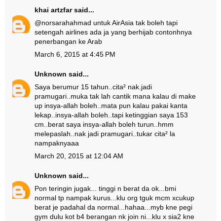
khai artzfar
said...
@norsarahahmad untuk AirAsia tak boleh tapi
setengah airlines ada ja yang berhijab contonhnya
penerbangan ke Arab
March 6, 2015 at 4:45 PM
Unknown
said...
Saya berumur 15 tahun..cita² nak.jadi
pramugari..muka tak lah cantik mana kalau di make
up insya-allah boleh..mata pun kalau pakai kanta
lekap..insya-allah boleh..tapi ketinggian saya 153
cm..berat saya insya-allah boleh turun..hmm
melepaslah..nak jadi pramugari..tukar cita² la
nampaknyaaa
March 20, 2015 at 12:04 AM
Unknown
said...
Pon teringin jugak... tinggi n berat da ok...bmi
normal tp nampak kurus...klu org tguk mcm xcukup
berat je padahal da normal...hahaa...myb kne pegi
gym dulu kot b4 berangan nk join ni...klu x sia2 kne