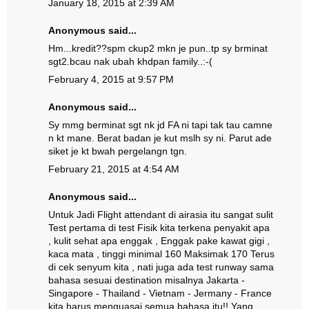
January 18, 2015 at 2:39 AM
Anonymous said...
Hm...kredit??spm ckup2 mkn je pun..tp sy brminat
sgt2.bcau nak ubah khdpan family..:-(
February 4, 2015 at 9:57 PM
Anonymous said...
Sy mmg berminat sgt nk jd FA ni tapi tak tau camne
n kt mane. Berat badan je kut mslh sy ni. Parut ade
siket je kt bwah pergelangn tgn.
February 21, 2015 at 4:54 AM
Anonymous said...
Untuk Jadi Flight attendant di airasia itu sangat sulit
Test pertama di test Fisik kita terkena penyakit apa
, kulit sehat apa enggak , Enggak pake kawat gigi ,
kaca mata , tinggi minimal 160 Maksimak 170 Terus
di cek senyum kita , nati juga ada test runway sama
bahasa sesuai destination misalnya Jakarta -
Singapore - Thailand - Vietnam - Jermany - France
kita harus menguasai semua bahasa itu!! Yang