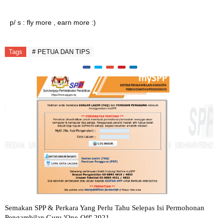
p/ s : fly more , earn more :)
Tags
# PETUA DAN TIPS
Semakan SPP & Perkara Yang Perlu Tahu Selepas Isi Permohonan
Pengambilan Guru 'One-Off' 2021