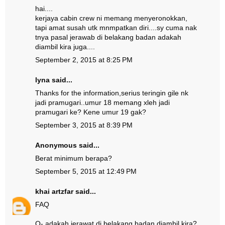
hai....
kerjaya cabin crew ni memang menyeronokkan,
tapi amat susah utk mnmpatkan diri....sy cuma nak
tnya pasal jerawab di belakang badan adakah
diambil kira juga....
September 2, 2015 at 8:25 PM
lyna said...
Thanks for the information,serius teringin gile nk
jadi pramugari..umur 18 memang xleh jadi
pramugari ke? Kene umur 19 gak?
September 3, 2015 at 8:39 PM
Anonymous said...
Berat minimum berapa?
September 5, 2015 at 12:49 PM
khai artzfar
said...
FAQ
Q- adakah jerawat di belakang badan diambil kira?