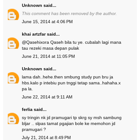
Unknown
said...
This comment has been removed by the author.
June 15, 2014 at 4:06 PM
khai artzfar
said...
@
Qasehixora Qaseh
bila tu ye. cubalah lagi mana
tau rezeki masa depan pulak
June 21, 2014 at 11:05 PM
Unknown
said...
lama dah..hehe.then smbung study pun bru ja
hbs.kalo p intebiu pun tnggi tetap sama..hahaha.x
pa la.
June 22, 2014 at 9:11 AM
ferlia
said...
sy tringin nk jd pramugari tp skrg sy msh sambung
bljar .. slpas tamat pgajian bole ke memohon jd
pramugari ?
July 21, 2014 at 8:49 PM