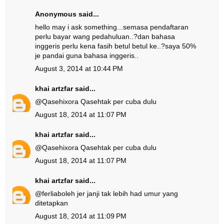
Anonymous said...
hello may i ask something...semasa pendaftaran
perlu bayar wang pedahuluan..?dan bahasa
inggeris perlu kena fasih betul betul ke..?saya 50%
je pandai guna bahasa inggeris..
August 3, 2014 at 10:44 PM
khai artzfar
said...
@
Qasehixora Qaseh
tak per cuba dulu
August 18, 2014 at 11:07 PM
khai artzfar
said...
@
Qasehixora Qaseh
tak per cuba dulu
August 18, 2014 at 11:07 PM
khai artzfar
said...
@
ferlia
boleh jer janji tak lebih had umur yang
ditetapkan
August 18, 2014 at 11:09 PM