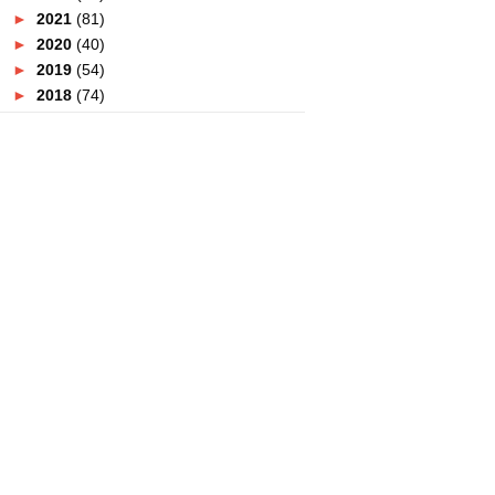
►
2021
(81)
►
2020
(40)
►
2019
(54)
►
2018
(74)
►
2017
(151)
►
2016
(115)
►
2015
(117)
▼
2014
(164)
►
December
(7)
►
November
(7)
►
October
(21)
►
September
(14)
►
August
(10)
►
July
(9)
►
June
(16)
►
May
(14)
►
April
(18)
►
March
(16)
▼
February
(15)
Anugerah Ejen Pelancongan