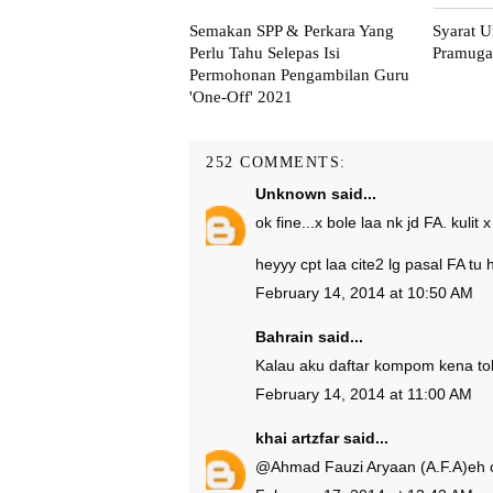
Semakan SPP & Perkara Yang
Syarat U
Perlu Tahu Selepas Isi
Pramuga
Permohonan Pengambilan Guru
'One-Off' 2021
252 COMMENTS:
Unknown
said...
ok fine...x bole laa nk jd FA. kulit
heyyy cpt laa cite2 lg pasal FA tu 
February 14, 2014 at 10:50 AM
Bahrain
said...
Kalau aku daftar kompom kena to
February 14, 2014 at 11:00 AM
khai artzfar
said...
@
Ahmad Fauzi Aryaan (A.F.A)
eh 