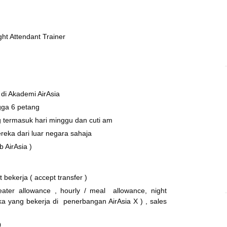
ght Attendant Trainer
 di Akademi AirAsia
gga 6 petang
g termasuk hari minggu dan cuti am
reka dari luar negara sahaja
b AirAsia )
bekerja ( accept transfer )
ater allowance , hourly / meal allowance, night
a yang bekerja di penerbangan AirAsia X ) , sales
0