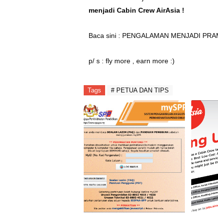
menjadi Cabin Crew AirAsia !
Baca sini :
PENGALAMAN MENJADI PRA
p/ s : fly more , earn more :)
Tags
# PETUA DAN TIPS