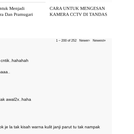
ntuk Menjadi
CARA UNTUK MENGESAN
ra Dan Pramugari
KAMERA CCTV DI TANDAS
1 – 200 of 252
Newer›
Newest»
 x cntik..hahahah
haaa..
lak awal2x..haha
ok je la tak kisah warna kulit janji parut tu tak nampak