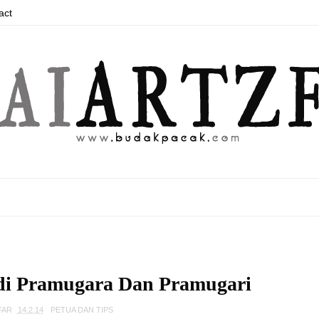
act
di Pramugara Dan Pramugari
FAR
14.2.14
PETUA DAN TIPS