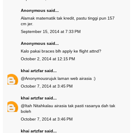
Anonymous said...
Alamak matematik tak kredit, pastu tinggi pun 157
cm jer.
September 15, 2014 at 7:33 PM
Anonymous said...
Kalo pakai braces blh apply ke flight attnd?
October 2, 2014 at 12:15 PM
khai artzfar
said...
@
Anonymous
rujuk laman web airasia :)
October 7, 2014 at 3:45 PM
khai artzfar
said...
@
Itah Nitah
kalau airasia tak pasti rasanya dah tak
boleh
October 7, 2014 at 3:46 PM
khai artzfar
said...