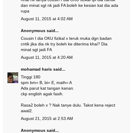
dan minat sgt nk jadi FA boleh ke kesian kat dia ada
rupa
August 11, 2015 at 4:02 AM
Anonymous said...
Cousin I dia OKU fizikal x teruk muka dgn badan
cntik jika dia nk try boleh ke diterima khai? Dia
minat sgt jadi FA
August 11, 2015 at 4:20 AM
mohamad haris
said...
Tinggi 180
spm bm= B, bi= E, math= A
Ada parut kat tangan kanan.
ckp english agak fasih.
Rasa2 boleh x ? Nak tanye dulu. Takot kena reject
awal2.
August 21, 2015 at 2:53 AM
Anonymous said...