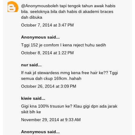
@
Anonymous
boleh tapi tengok tahun awak habis
bila. seeloknya bila dah habis di akademi braces
dah dibuka
October 7, 2014 at 3:47 PM
Anonymous said...
Tggi 152 je comfom I kena reject huhu sedih
October 8, 2014 at 1:22 PM
nur said...
If nak jd stewardess mmg kena free hair ke?? Tggi
semua dah ckup 169cm..hahah
October 26, 2014 at 3:09 PM
kiwie said...
Gigi kna 100% trsusun ke? Klau gigi dpn ada jarak
sikit blh ke
November 29, 2014 at 9:33 AM
Anonymous said...