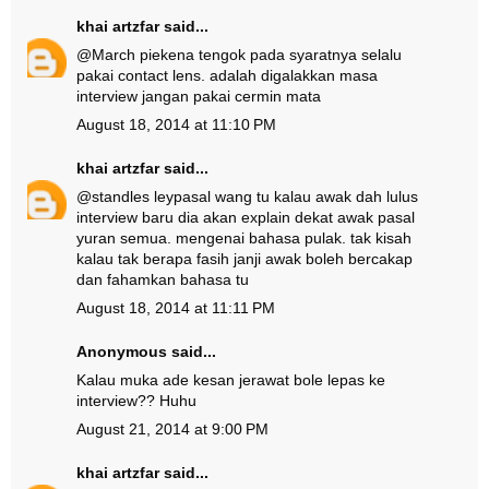
khai artzfar
said...
@
March pie
kena tengok pada syaratnya selalu
pakai contact lens. adalah digalakkan masa
interview jangan pakai cermin mata
August 18, 2014 at 11:10 PM
khai artzfar
said...
@
standles ley
pasal wang tu kalau awak dah lulus
interview baru dia akan explain dekat awak pasal
yuran semua. mengenai bahasa pulak. tak kisah
kalau tak berapa fasih janji awak boleh bercakap
dan fahamkan bahasa tu
August 18, 2014 at 11:11 PM
Anonymous said...
Kalau muka ade kesan jerawat bole lepas ke
interview?? Huhu
August 21, 2014 at 9:00 PM
khai artzfar
said...