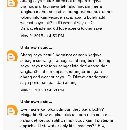
Abang saya betul3 berminat dengan kerjaya
pramugara. tapi saya tak tahu macam mana
langkah mahu menjadi seorang pramugara. abang
tolong info kan kepada saya. abang boleh add
wechat saya tak? ni ID wechat saya. ID-
Dinwavetrademark .Hope abang tolong saya
May 9, 2015 at 4:50 PM
Unknown
said...
Abang saya betul2 berminat dengan kerjaya
sebagai seorang pramugara. abang boleh tolong
saya. saya nak tahu sangat info dari abang dan
langkah3 mahu menjadi seorang pramugara.
abang add wechat saya. ID- Dinwavetrademark .
saya perlu bantuan dari abang.
May 9, 2015 at 4:54 PM
Unknown
said...
Even acne kat blkg bdn pun they tke a look??
Maigadd. Steward pkai blck uniform n im so sure
kalau get wet pun still x nmpk body kan. Tp step ni
applicble kt stewrd or only kt stewrdess?? Btw,