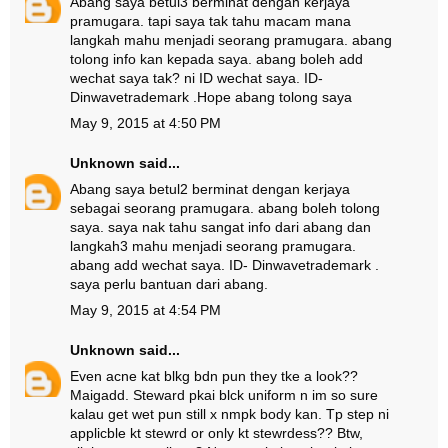
Abang saya betul3 berminat dengan kerjaya
pramugara. tapi saya tak tahu macam mana
langkah mahu menjadi seorang pramugara. abang
tolong info kan kepada saya. abang boleh add
wechat saya tak? ni ID wechat saya. ID-
Dinwavetrademark .Hope abang tolong saya
May 9, 2015 at 4:50 PM
Unknown
said...
Abang saya betul2 berminat dengan kerjaya
sebagai seorang pramugara. abang boleh tolong
saya. saya nak tahu sangat info dari abang dan
langkah3 mahu menjadi seorang pramugara.
abang add wechat saya. ID- Dinwavetrademark .
saya perlu bantuan dari abang.
May 9, 2015 at 4:54 PM
Unknown
said...
Even acne kat blkg bdn pun they tke a look??
Maigadd. Steward pkai blck uniform n im so sure
kalau get wet pun still x nmpk body kan. Tp step ni
applicble kt stewrd or only kt stewrdess?? Btw,