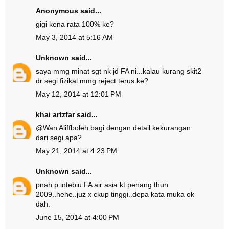
Anonymous said...
gigi kena rata 100% ke?
May 3, 2014 at 5:16 AM
Unknown
said...
saya mmg minat sgt nk jd FA ni...kalau kurang skit2
dr segi fizikal mmg reject terus ke?
May 12, 2014 at 12:01 PM
khai artzfar
said...
@
Wan Aliff
boleh bagi dengan detail kekurangan
dari segi apa?
May 21, 2014 at 4:23 PM
Unknown
said...
pnah p intebiu FA air asia kt penang thun
2009..hehe..juz x ckup tinggi..depa kata muka ok
dah.
June 15, 2014 at 4:00 PM