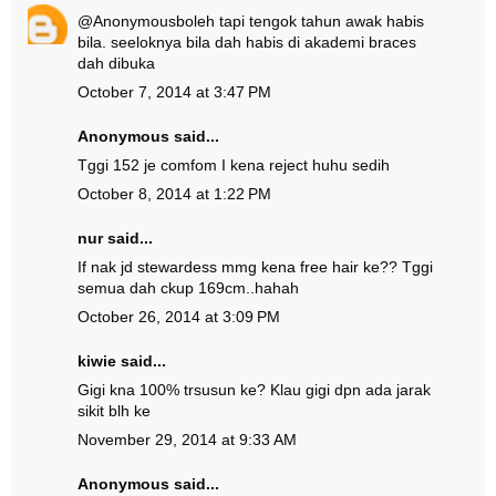
@
Anonymous
boleh tapi tengok tahun awak habis
bila. seeloknya bila dah habis di akademi braces
dah dibuka
October 7, 2014 at 3:47 PM
Anonymous said...
Tggi 152 je comfom I kena reject huhu sedih
October 8, 2014 at 1:22 PM
nur said...
If nak jd stewardess mmg kena free hair ke?? Tggi
semua dah ckup 169cm..hahah
October 26, 2014 at 3:09 PM
kiwie said...
Gigi kna 100% trsusun ke? Klau gigi dpn ada jarak
sikit blh ke
November 29, 2014 at 9:33 AM
Anonymous said...