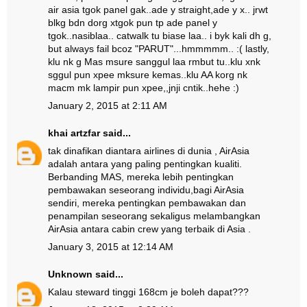
air asia tgok panel gak..ade y straight,ade y x.. jrwt
blkg bdn dorg xtgok pun tp ade panel y
tgok..nasiblaa.. catwalk tu biase laa.. i byk kali dh g,
but always fail bcoz "PARUT"...hmmmmm.. :( lastly,
klu nk g Mas msure sanggul laa rmbut tu..klu xnk
sggul pun xpee mksure kemas..klu AA korg nk
macm mk lampir pun xpee,,jnji cntik..hehe :)
January 2, 2015 at 2:11 AM
khai artzfar
said...
tak dinafikan diantara airlines di dunia , AirAsia
adalah antara yang paling pentingkan kualiti.
Berbanding MAS, mereka lebih pentingkan
pembawakan seseorang individu,bagi AirAsia
sendiri, mereka pentingkan pembawakan dan
penampilan seseorang sekaligus melambangkan
AirAsia antara cabin crew yang terbaik di Asia .
January 3, 2015 at 12:14 AM
Unknown
said...
Kalau steward tinggi 168cm je boleh dapat???