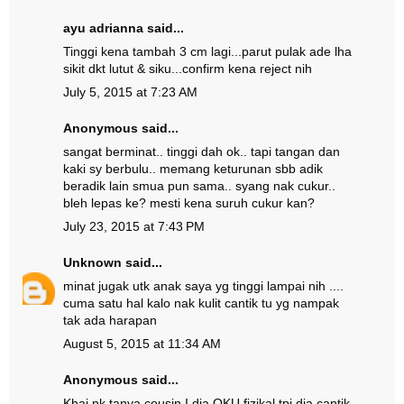
ayu adrianna
said...
Tinggi kena tambah 3 cm lagi...parut pulak ade lha
sikit dkt lutut & siku...confirm kena reject nih
July 5, 2015 at 7:23 AM
Anonymous said...
sangat berminat.. tinggi dah ok.. tapi tangan dan
kaki sy berbulu.. memang keturunan sbb adik
beradik lain smua pun sama.. syang nak cukur..
bleh lepas ke? mesti kena suruh cukur kan?
July 23, 2015 at 7:43 PM
Unknown
said...
minat jugak utk anak saya yg tinggi lampai nih ....
cuma satu hal kalo nak kulit cantik tu yg nampak
tak ada harapan
August 5, 2015 at 11:34 AM
Anonymous said...
Khai nk tanya cousin I dia OKU fizikal tpi dia cantik