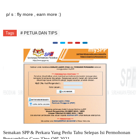
p/ s : fly more , earn more :)
Tags
# PETUA DAN TIPS
Semakan SPP & Perkara Yang Perlu Tahu Selepas Isi Permohonan
Pengambilan Guru 'One-Off' 2021