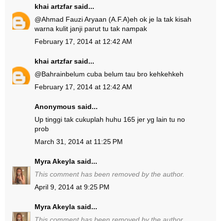
khai artzfar
said...
@
Ahmad Fauzi Aryaan (A.F.A)
eh ok je la tak kisah
warna kulit janji parut tu tak nampak
February 17, 2014 at 12:42 AM
khai artzfar
said...
@
Bahrain
belum cuba belum tau bro kehkehkeh
February 17, 2014 at 12:42 AM
Anonymous said...
Up tinggi tak cukuplah huhu 165 jer yg lain tu no
prob
March 31, 2014 at 11:25 PM
Myra Akeyla
said...
This comment has been removed by the author.
April 9, 2014 at 9:25 PM
Myra Akeyla
said...
This comment has been removed by the author.