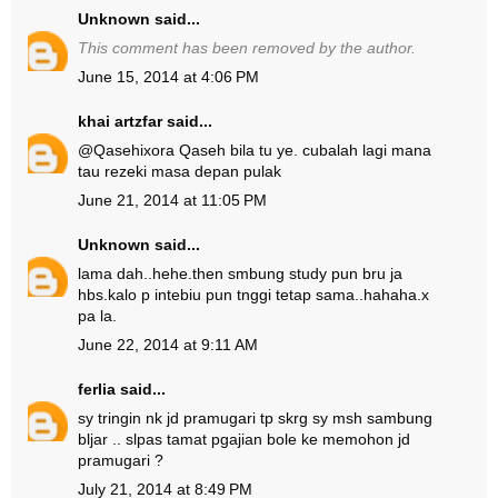
Unknown
said...
This comment has been removed by the author.
June 15, 2014 at 4:06 PM
khai artzfar
said...
@
Qasehixora Qaseh
bila tu ye. cubalah lagi mana
tau rezeki masa depan pulak
June 21, 2014 at 11:05 PM
Unknown
said...
lama dah..hehe.then smbung study pun bru ja
hbs.kalo p intebiu pun tnggi tetap sama..hahaha.x
pa la.
June 22, 2014 at 9:11 AM
ferlia
said...
sy tringin nk jd pramugari tp skrg sy msh sambung
bljar .. slpas tamat pgajian bole ke memohon jd
pramugari ?
July 21, 2014 at 8:49 PM