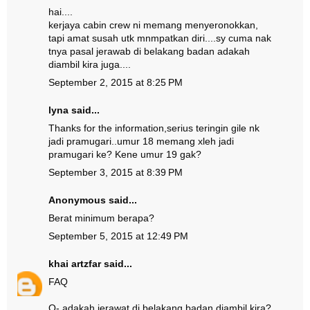
hai....
kerjaya cabin crew ni memang menyeronokkan,
tapi amat susah utk mnmpatkan diri....sy cuma nak
tnya pasal jerawab di belakang badan adakah
diambil kira juga....
September 2, 2015 at 8:25 PM
lyna said...
Thanks for the information,serius teringin gile nk
jadi pramugari..umur 18 memang xleh jadi
pramugari ke? Kene umur 19 gak?
September 3, 2015 at 8:39 PM
Anonymous said...
Berat minimum berapa?
September 5, 2015 at 12:49 PM
khai artzfar
said...
FAQ
Q- adakah jerawat di belakang badan diambil kira?