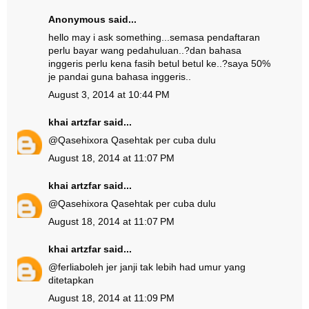
Anonymous said...
hello may i ask something...semasa pendaftaran
perlu bayar wang pedahuluan..?dan bahasa
inggeris perlu kena fasih betul betul ke..?saya 50%
je pandai guna bahasa inggeris..
August 3, 2014 at 10:44 PM
khai artzfar
said...
@
Qasehixora Qaseh
tak per cuba dulu
August 18, 2014 at 11:07 PM
khai artzfar
said...
@
Qasehixora Qaseh
tak per cuba dulu
August 18, 2014 at 11:07 PM
khai artzfar
said...
@
ferlia
boleh jer janji tak lebih had umur yang
ditetapkan
August 18, 2014 at 11:09 PM