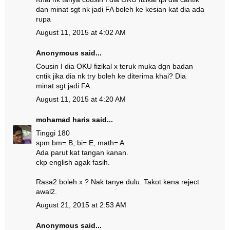
dan minat sgt nk jadi FA boleh ke kesian kat dia ada
rupa
August 11, 2015 at 4:02 AM
Anonymous said...
Cousin I dia OKU fizikal x teruk muka dgn badan
cntik jika dia nk try boleh ke diterima khai? Dia
minat sgt jadi FA
August 11, 2015 at 4:20 AM
mohamad haris
said...
Tinggi 180
spm bm= B, bi= E, math= A
Ada parut kat tangan kanan.
ckp english agak fasih.
Rasa2 boleh x ? Nak tanye dulu. Takot kena reject
awal2.
August 21, 2015 at 2:53 AM
Anonymous said...