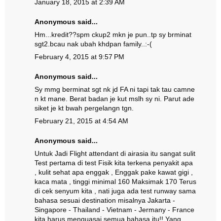
January 18, 2015 at 2:39 AM
Anonymous said...
Hm...kredit??spm ckup2 mkn je pun..tp sy brminat
sgt2.bcau nak ubah khdpan family..:-(
February 4, 2015 at 9:57 PM
Anonymous said...
Sy mmg berminat sgt nk jd FA ni tapi tak tau camne
n kt mane. Berat badan je kut mslh sy ni. Parut ade
siket je kt bwah pergelangn tgn.
February 21, 2015 at 4:54 AM
Anonymous said...
Untuk Jadi Flight attendant di airasia itu sangat sulit
Test pertama di test Fisik kita terkena penyakit apa
, kulit sehat apa enggak , Enggak pake kawat gigi ,
kaca mata , tinggi minimal 160 Maksimak 170 Terus
di cek senyum kita , nati juga ada test runway sama
bahasa sesuai destination misalnya Jakarta -
Singapore - Thailand - Vietnam - Jermany - France
kita harus menguasai semua bahasa itu!! Yang