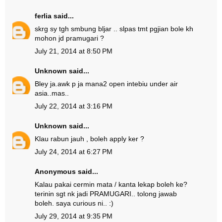
ferlia
said...
skrg sy tgh smbung bljar .. slpas tmt pgjian bole kh
mohon jd pramugari ?
July 21, 2014 at 8:50 PM
Unknown
said...
Bley ja.awk p ja mana2 open intebiu under air
asia..mas..
July 22, 2014 at 3:16 PM
Unknown
said...
Klau rabun jauh , boleh apply ker ?
July 24, 2014 at 6:27 PM
Anonymous said...
Kalau pakai cermin mata / kanta lekap boleh ke?
terinin sgt nk jadi PRAMUGARI.. tolong jawab
boleh. saya curious ni.. :)
July 29, 2014 at 9:35 PM