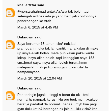
khai artzfar
said...
@norsarahahmad untuk AirAsia tak boleh tapi
setengah airlines ada ja yang berhijab contonhnya
penerbangan ke Arab
March 6, 2015 at 4:45 PM
Unknown
said...
Saya berumur 15 tahun..cita² nak.jadi
pramugari..muka tak lah cantik mana kalau di make
up insya-allah boleh..mata pun kalau pakai kanta
lekap..insya-allah boleh..tapi ketinggian saya 153
cm..berat saya insya-allah boleh turun..hmm
melepaslah..nak jadi pramugari..tukar cita² la
nampaknyaaa
March 20, 2015 at 12:04 AM
Unknown
said...
Pon teringin jugak... tinggi n berat da ok...bmi
normal tp nampak kurus...klu org tguk mcm xcukup
berat je padahal da normal...hahaa...myb kne pegi
gym dulu kot b4 berangan nk join ni...klu x sia2 kne