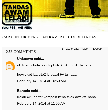
CARA UNTUK MENGESAN KAMERA CCTV DI TANDAS
1 – 200 of 252
Newer›
Newest»
252 COMMENTS:
Unknown
said...
ok fine...x bole laa nk jd FA. kulit x cntik..hahahah
heyyy cpt laa cite2 lg pasal FA tu haaa..
February 14, 2014 at 10:50 AM
Bahrain
said...
Kalau aku daftar kompom kena tolak awal2x..haha
February 14, 2014 at 11:00 AM