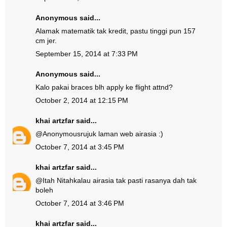
Anonymous said...
Alamak matematik tak kredit, pastu tinggi pun 157
cm jer.
September 15, 2014 at 7:33 PM
Anonymous said...
Kalo pakai braces blh apply ke flight attnd?
October 2, 2014 at 12:15 PM
khai artzfar
said...
@
Anonymous
rujuk laman web airasia :)
October 7, 2014 at 3:45 PM
khai artzfar
said...
@
Itah Nitah
kalau airasia tak pasti rasanya dah tak
boleh
October 7, 2014 at 3:46 PM
khai artzfar
said...