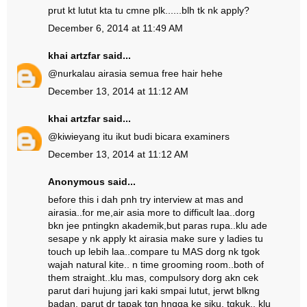
prut kt lutut kta tu cmne plk......blh tk nk apply?
December 6, 2014 at 11:49 AM
khai artzfar
said...
@
nur
kalau airasia semua free hair hehe
December 13, 2014 at 11:12 AM
khai artzfar
said...
@
kiwie
yang itu ikut budi bicara examiners
December 13, 2014 at 11:12 AM
Anonymous said...
before this i dah pnh try interview at mas and
airasia..for me,air asia more to difficult laa..dorg
bkn jee pntingkn akademik,but paras rupa..klu ade
sesape y nk apply kt airasia make sure y ladies tu
touch up lebih laa..compare tu MAS dorg nk tgok
wajah natural kite.. n time grooming room..both of
them straight..klu mas, compulsory dorg akn cek
parut dari hujung jari kaki smpai lutut, jerwt blkng
badan, parut dr tapak tgn hngga ke siku, tgkuk.. klu