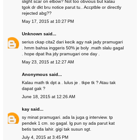
slight scar on elbow? Not too obvious but kalau
tgok dr dkt bru notice parut tu.. Accptble or directly
rejected abg??
May 17, 2015 at 10:27 PM
Unknown
said...
serius ckap cita2 dari kecik agy nak jady pramugari
. hmm bahsa inggeris 50% je boly .math slalu gagal
. hope dpat lha jdy pramugari one day .
May 23, 2015 at 12:27 AM
Anonymous said...
Kalau math tk dpt a . lulus je . tkpe tk ? Atau tak
dapat gak ?
June 18, 2015 at 12:26 AM
kay
said...
sy minat pramugari. ada la juga g interview. tp
pendek 1 cm. so gagal. lg pun sy ada parut kat
betis tanda lahir. gigi tak susun sgt.
July 4, 2015 at 3:45 PM