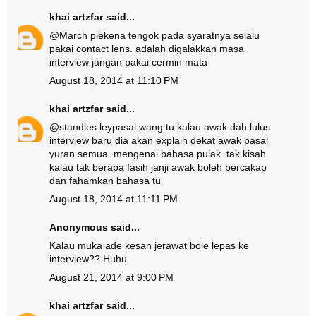
khai artzfar
said...
@
March pie
kena tengok pada syaratnya selalu
pakai contact lens. adalah digalakkan masa
interview jangan pakai cermin mata
August 18, 2014 at 11:10 PM
khai artzfar
said...
@
standles ley
pasal wang tu kalau awak dah lulus
interview baru dia akan explain dekat awak pasal
yuran semua. mengenai bahasa pulak. tak kisah
kalau tak berapa fasih janji awak boleh bercakap
dan fahamkan bahasa tu
August 18, 2014 at 11:11 PM
Anonymous said...
Kalau muka ade kesan jerawat bole lepas ke
interview?? Huhu
August 21, 2014 at 9:00 PM
khai artzfar
said...