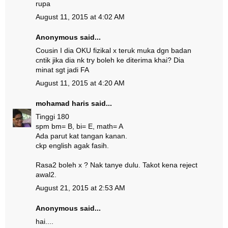
rupa
August 11, 2015 at 4:02 AM
Anonymous said...
Cousin I dia OKU fizikal x teruk muka dgn badan
cntik jika dia nk try boleh ke diterima khai? Dia
minat sgt jadi FA
August 11, 2015 at 4:20 AM
mohamad haris
said...
Tinggi 180
spm bm= B, bi= E, math= A
Ada parut kat tangan kanan.
ckp english agak fasih.
Rasa2 boleh x ? Nak tanye dulu. Takot kena reject
awal2.
August 21, 2015 at 2:53 AM
Anonymous said...
hai....