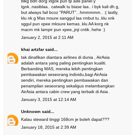
blkg bdn dorg xtgok pun tp ade panel y
tgok..nasiblaa.. catwalk tu biase laa.. i byk kali dh g,
but always fail bcoz "PARUT"...hmmmmm.. :( lastly,
klu nk g Mas msure sanggul laa rmbut tu..klu xnk
sggul pun xpee mksure kemas..klu AA korg nk
macm mk lampir pun xpee,,jnji cntik..hehe :)
January 2, 2015 at 2:11 AM
khai artzfar
said...
tak dinafikan diantara airlines di dunia , AirAsia
adalah antara yang paling pentingkan kualiti.
Berbanding MAS, mereka lebih pentingkan
pembawakan seseorang individu,bagi AirAsia
sendiri, mereka pentingkan pembawakan dan
penampilan seseorang sekaligus melambangkan
AirAsia antara cabin crew yang terbaik di Asia .
January 3, 2015 at 12:14 AM
Unknown
said...
Kalau steward tinggi 168cm je boleh dapat???
January 18, 2015 at 2:39 AM