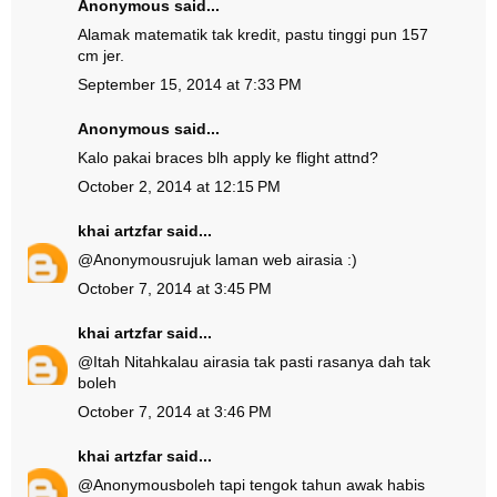
Anonymous said...
Alamak matematik tak kredit, pastu tinggi pun 157
cm jer.
September 15, 2014 at 7:33 PM
Anonymous said...
Kalo pakai braces blh apply ke flight attnd?
October 2, 2014 at 12:15 PM
khai artzfar
said...
@
Anonymous
rujuk laman web airasia :)
October 7, 2014 at 3:45 PM
khai artzfar
said...
@
Itah Nitah
kalau airasia tak pasti rasanya dah tak
boleh
October 7, 2014 at 3:46 PM
khai artzfar
said...
@
Anonymous
boleh tapi tengok tahun awak habis