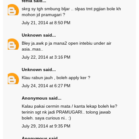
ferlia
said...
skrg sy tgh smbung bljar .. slpas tmt pgjian bole kh
mohon jd pramugari ?
July 21, 2014 at 8:50 PM
Unknown
said...
Bley ja.awk p ja mana2 open intebiu under air
asia..mas..
July 22, 2014 at 3:16 PM
Unknown
said...
Klau rabun jauh , boleh apply ker ?
July 24, 2014 at 6:27 PM
Anonymous said...
Kalau pakai cermin mata / kanta lekap boleh ke?
terinin sgt nk jadi PRAMUGARI.. tolong jawab
boleh. saya curious ni.. :)
July 29, 2014 at 9:35 PM
Anonymous said...