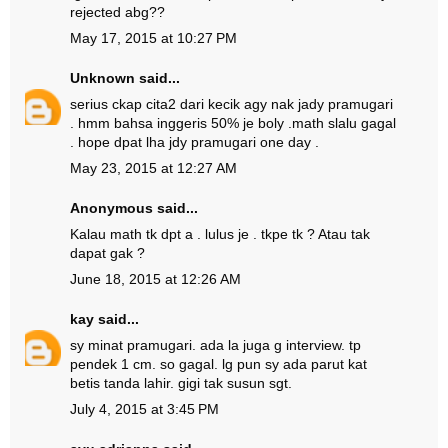
rejected abg??
May 17, 2015 at 10:27 PM
Unknown
said...
serius ckap cita2 dari kecik agy nak jady pramugari
. hmm bahsa inggeris 50% je boly .math slalu gagal
. hope dpat lha jdy pramugari one day .
May 23, 2015 at 12:27 AM
Anonymous said...
Kalau math tk dpt a . lulus je . tkpe tk ? Atau tak
dapat gak ?
June 18, 2015 at 12:26 AM
kay
said...
sy minat pramugari. ada la juga g interview. tp
pendek 1 cm. so gagal. lg pun sy ada parut kat
betis tanda lahir. gigi tak susun sgt.
July 4, 2015 at 3:45 PM