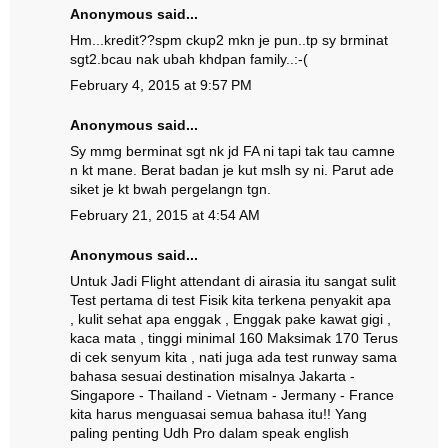
Anonymous said...
Hm...kredit??spm ckup2 mkn je pun..tp sy brminat
sgt2.bcau nak ubah khdpan family..:-(
February 4, 2015 at 9:57 PM
Anonymous said...
Sy mmg berminat sgt nk jd FA ni tapi tak tau camne
n kt mane. Berat badan je kut mslh sy ni. Parut ade
siket je kt bwah pergelangn tgn.
February 21, 2015 at 4:54 AM
Anonymous said...
Untuk Jadi Flight attendant di airasia itu sangat sulit
Test pertama di test Fisik kita terkena penyakit apa
, kulit sehat apa enggak , Enggak pake kawat gigi ,
kaca mata , tinggi minimal 160 Maksimak 170 Terus
di cek senyum kita , nati juga ada test runway sama
bahasa sesuai destination misalnya Jakarta -
Singapore - Thailand - Vietnam - Jermany - France
kita harus menguasai semua bahasa itu!! Yang
paling penting Udh Pro dalam speak english