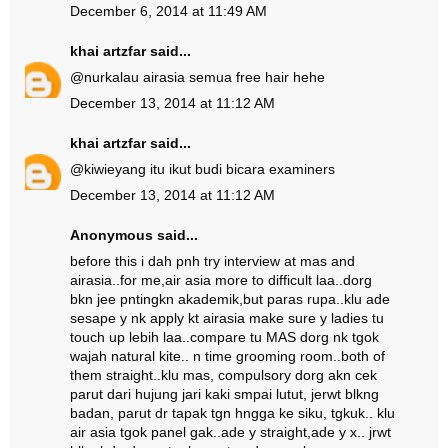
December 6, 2014 at 11:49 AM
khai artzfar
said...
@
nur
kalau airasia semua free hair hehe
December 13, 2014 at 11:12 AM
khai artzfar
said...
@
kiwie
yang itu ikut budi bicara examiners
December 13, 2014 at 11:12 AM
Anonymous said...
before this i dah pnh try interview at mas and
airasia..for me,air asia more to difficult laa..dorg
bkn jee pntingkn akademik,but paras rupa..klu ade
sesape y nk apply kt airasia make sure y ladies tu
touch up lebih laa..compare tu MAS dorg nk tgok
wajah natural kite.. n time grooming room..both of
them straight..klu mas, compulsory dorg akn cek
parut dari hujung jari kaki smpai lutut, jerwt blkng
badan, parut dr tapak tgn hngga ke siku, tgkuk.. klu
air asia tgok panel gak..ade y straight,ade y x.. jrwt