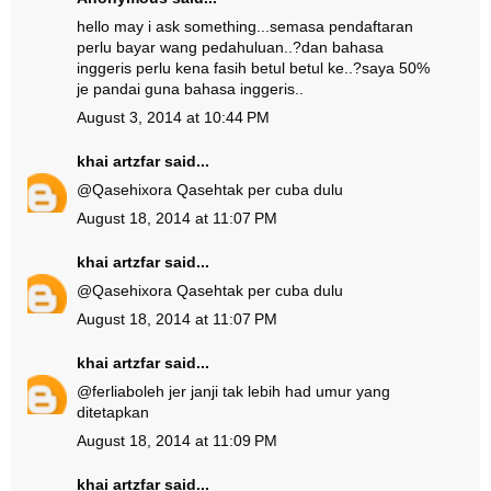
hello may i ask something...semasa pendaftaran
perlu bayar wang pedahuluan..?dan bahasa
inggeris perlu kena fasih betul betul ke..?saya 50%
je pandai guna bahasa inggeris..
August 3, 2014 at 10:44 PM
khai artzfar
said...
@
Qasehixora Qaseh
tak per cuba dulu
August 18, 2014 at 11:07 PM
khai artzfar
said...
@
Qasehixora Qaseh
tak per cuba dulu
August 18, 2014 at 11:07 PM
khai artzfar
said...
@
ferlia
boleh jer janji tak lebih had umur yang
ditetapkan
August 18, 2014 at 11:09 PM
khai artzfar
said...