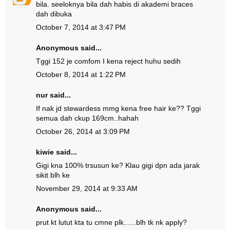
bila. seeloknya bila dah habis di akademi braces
dah dibuka
October 7, 2014 at 3:47 PM
Anonymous said...
Tggi 152 je comfom I kena reject huhu sedih
October 8, 2014 at 1:22 PM
nur said...
If nak jd stewardess mmg kena free hair ke?? Tggi
semua dah ckup 169cm..hahah
October 26, 2014 at 3:09 PM
kiwie said...
Gigi kna 100% trsusun ke? Klau gigi dpn ada jarak
sikit blh ke
November 29, 2014 at 9:33 AM
Anonymous said...
prut kt lutut kta tu cmne plk......blh tk nk apply?