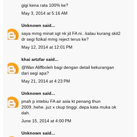
gigi kena rata 100% ke?
May 3, 2014 at 5:16 AM
Unknown
said...
saya mmg minat sgt nk jd FA ni...kalau kurang skit2
dr segi fizikal mmg reject terus ke?
May 12, 2014 at 12:01 PM
khai artzfar
said...
@
Wan Aliff
boleh bagi dengan detail kekurangan
dari segi apa?
May 21, 2014 at 4:23 PM
Unknown
said...
pnah p intebiu FA air asia kt penang thun
2009..hehe..juz x ckup tinggi..depa kata muka ok
dah.
June 15, 2014 at 4:00 PM
Unknown
said...