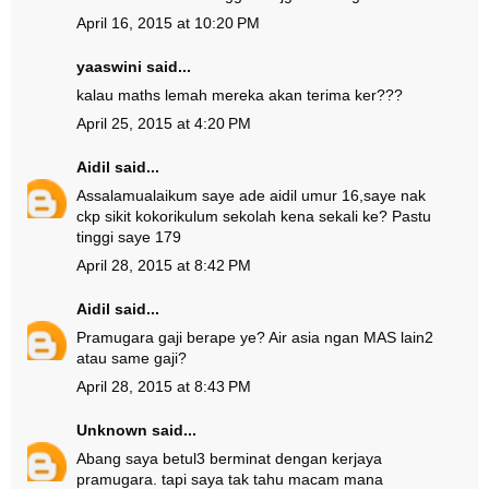
April 16, 2015 at 10:20 PM
yaaswini said...
kalau maths lemah mereka akan terima ker???
April 25, 2015 at 4:20 PM
Aidil
said...
Assalamualaikum saye ade aidil umur 16,saye nak
ckp sikit kokorikulum sekolah kena sekali ke? Pastu
tinggi saye 179
April 28, 2015 at 8:42 PM
Aidil
said...
Pramugara gaji berape ye? Air asia ngan MAS lain2
atau same gaji?
April 28, 2015 at 8:43 PM
Unknown
said...
Abang saya betul3 berminat dengan kerjaya
pramugara. tapi saya tak tahu macam mana