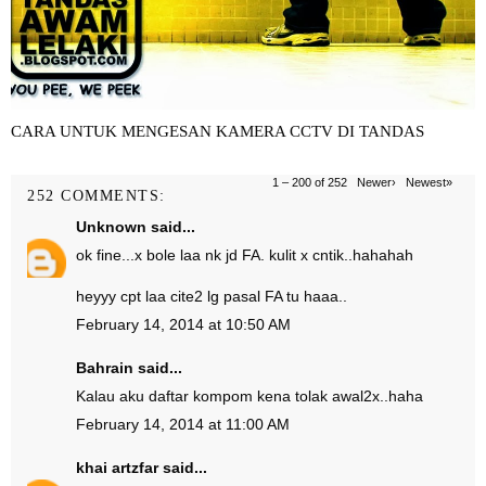
CARA UNTUK MENGESAN KAMERA CCTV DI TANDAS
1 – 200 of 252
Newer›
Newest»
252 COMMENTS:
Unknown
said...
ok fine...x bole laa nk jd FA. kulit x cntik..hahahah
heyyy cpt laa cite2 lg pasal FA tu haaa..
February 14, 2014 at 10:50 AM
Bahrain
said...
Kalau aku daftar kompom kena tolak awal2x..haha
February 14, 2014 at 11:00 AM
khai artzfar
said...