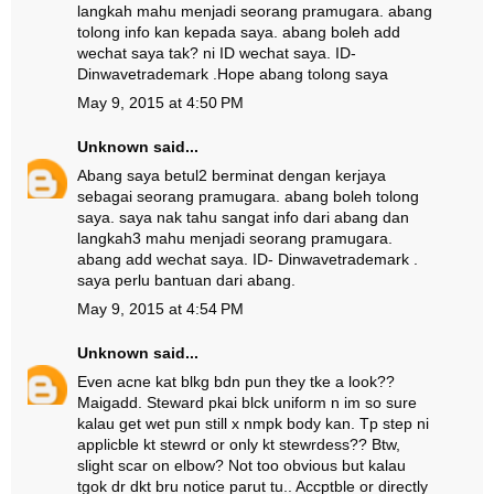
langkah mahu menjadi seorang pramugara. abang
tolong info kan kepada saya. abang boleh add
wechat saya tak? ni ID wechat saya. ID-
Dinwavetrademark .Hope abang tolong saya
May 9, 2015 at 4:50 PM
Unknown
said...
Abang saya betul2 berminat dengan kerjaya
sebagai seorang pramugara. abang boleh tolong
saya. saya nak tahu sangat info dari abang dan
langkah3 mahu menjadi seorang pramugara.
abang add wechat saya. ID- Dinwavetrademark .
saya perlu bantuan dari abang.
May 9, 2015 at 4:54 PM
Unknown
said...
Even acne kat blkg bdn pun they tke a look??
Maigadd. Steward pkai blck uniform n im so sure
kalau get wet pun still x nmpk body kan. Tp step ni
applicble kt stewrd or only kt stewrdess?? Btw,
slight scar on elbow? Not too obvious but kalau
tgok dr dkt bru notice parut tu.. Accptble or directly