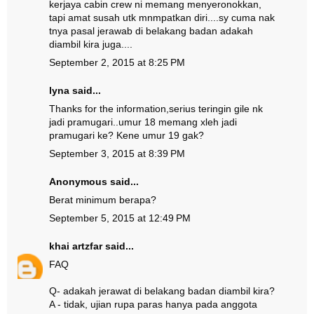
kerjaya cabin crew ni memang menyeronokkan,
tapi amat susah utk mnmpatkan diri....sy cuma nak
tnya pasal jerawab di belakang badan adakah
diambil kira juga....
September 2, 2015 at 8:25 PM
lyna said...
Thanks for the information,serius teringin gile nk
jadi pramugari..umur 18 memang xleh jadi
pramugari ke? Kene umur 19 gak?
September 3, 2015 at 8:39 PM
Anonymous said...
Berat minimum berapa?
September 5, 2015 at 12:49 PM
khai artzfar
said...
FAQ
Q- adakah jerawat di belakang badan diambil kira?
A - tidak, ujian rupa paras hanya pada anggota