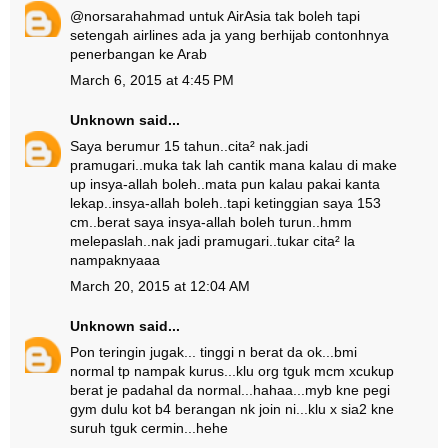
@norsarahahmad untuk AirAsia tak boleh tapi
setengah airlines ada ja yang berhijab contonhnya
penerbangan ke Arab
March 6, 2015 at 4:45 PM
Unknown
said...
Saya berumur 15 tahun..cita² nak.jadi
pramugari..muka tak lah cantik mana kalau di make
up insya-allah boleh..mata pun kalau pakai kanta
lekap..insya-allah boleh..tapi ketinggian saya 153
cm..berat saya insya-allah boleh turun..hmm
melepaslah..nak jadi pramugari..tukar cita² la
nampaknyaaa
March 20, 2015 at 12:04 AM
Unknown
said...
Pon teringin jugak... tinggi n berat da ok...bmi
normal tp nampak kurus...klu org tguk mcm xcukup
berat je padahal da normal...hahaa...myb kne pegi
gym dulu kot b4 berangan nk join ni...klu x sia2 kne
suruh tguk cermin...hehe