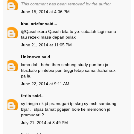
This comment has been removed by the author.
June 15, 2014 at 4:06 PM
khai artzfar
said...
@
Qasehixora Qaseh
bila tu ye. cubalah lagi mana
tau rezeki masa depan pulak
June 21, 2014 at 11:05 PM
Unknown
said...
lama dah..hehe.then smbung study pun bru ja
hbs.kalo p intebiu pun tnggi tetap sama..hahaha.x
pa la.
June 22, 2014 at 9:11 AM
ferlia
said...
sy tringin nk jd pramugari tp skrg sy msh sambung
bljar .. slpas tamat pgajian bole ke memohon jd
pramugari ?
July 21, 2014 at 8:49 PM