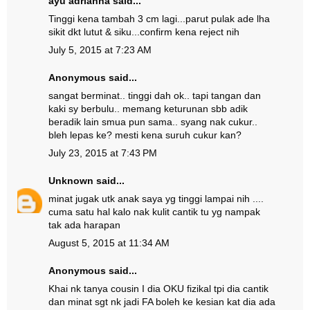
ayu adrianna
said...
Tinggi kena tambah 3 cm lagi...parut pulak ade lha
sikit dkt lutut & siku...confirm kena reject nih
July 5, 2015 at 7:23 AM
Anonymous said...
sangat berminat.. tinggi dah ok.. tapi tangan dan
kaki sy berbulu.. memang keturunan sbb adik
beradik lain smua pun sama.. syang nak cukur..
bleh lepas ke? mesti kena suruh cukur kan?
July 23, 2015 at 7:43 PM
Unknown
said...
minat jugak utk anak saya yg tinggi lampai nih ....
cuma satu hal kalo nak kulit cantik tu yg nampak
tak ada harapan
August 5, 2015 at 11:34 AM
Anonymous said...
Khai nk tanya cousin I dia OKU fizikal tpi dia cantik
dan minat sgt nk jadi FA boleh ke kesian kat dia ada