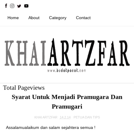
Home
About
Category
Contact
Total Pageviews
Syarat Untuk Menjadi Pramugara Dan
Pramugari
KHAI ARTZFAR
14.2.14
PETUA DAN TIPS
Assalamualaikum dan salam sejahtera semua !