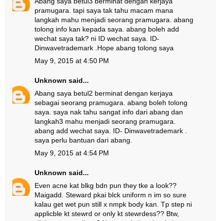
Abang saya betul3 berminat dengan kerjaya
pramugara. tapi saya tak tahu macam mana
langkah mahu menjadi seorang pramugara. abang
tolong info kan kepada saya. abang boleh add
wechat saya tak? ni ID wechat saya. ID-
Dinwavetrademark .Hope abang tolong saya
May 9, 2015 at 4:50 PM
Unknown
said...
Abang saya betul2 berminat dengan kerjaya
sebagai seorang pramugara. abang boleh tolong
saya. saya nak tahu sangat info dari abang dan
langkah3 mahu menjadi seorang pramugara.
abang add wechat saya. ID- Dinwavetrademark .
saya perlu bantuan dari abang.
May 9, 2015 at 4:54 PM
Unknown
said...
Even acne kat blkg bdn pun they tke a look??
Maigadd. Steward pkai blck uniform n im so sure
kalau get wet pun still x nmpk body kan. Tp step ni
applicble kt stewrd or only kt stewrdess?? Btw,