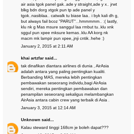
air asia tgok panel gak..ade y straight,ade y x.. jrwt
blkg bdn dorg xtgok pun tp ade panel y
tgok..nasiblaa.. catwalk tu biase laa.. i byk kali dh g,
but always fail bcoz "PARUT"...hmmmmm.. :( lastly,
klu nk g Mas msure sanggul laa rmbut tu..klu xnk
sggul pun xpee mksure kemas..klu AA korg nk
macm mk lampir pun xpee,,jnji cntik..hehe :)
January 2, 2015 at 2:11 AM
khai artzfar
said...
tak dinafikan diantara airlines di dunia , AirAsia
adalah antara yang paling pentingkan kualiti.
Berbanding MAS, mereka lebih pentingkan
pembawakan seseorang individu,bagi AirAsia
sendiri, mereka pentingkan pembawakan dan
penampilan seseorang sekaligus melambangkan
AirAsia antara cabin crew yang terbaik di Asia .
January 3, 2015 at 12:14 AM
Unknown
said...
Kalau steward tinggi 168cm je boleh dapat???