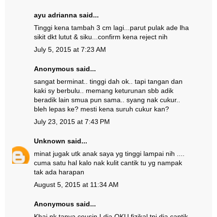
ayu adrianna
said...
Tinggi kena tambah 3 cm lagi...parut pulak ade lha
sikit dkt lutut & siku...confirm kena reject nih
July 5, 2015 at 7:23 AM
Anonymous said...
sangat berminat.. tinggi dah ok.. tapi tangan dan
kaki sy berbulu.. memang keturunan sbb adik
beradik lain smua pun sama.. syang nak cukur..
bleh lepas ke? mesti kena suruh cukur kan?
July 23, 2015 at 7:43 PM
Unknown
said...
minat jugak utk anak saya yg tinggi lampai nih ....
cuma satu hal kalo nak kulit cantik tu yg nampak
tak ada harapan
August 5, 2015 at 11:34 AM
Anonymous said...
Khai nk tanya cousin I dia OKU fizikal tpi dia cantik