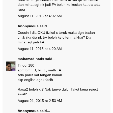
dan minat sgt nk jadi FA boleh ke kesian kat dia ada
rupa
August 11, 2015 at 4:02 AM
Anonymous said...
Cousin I dia OKU fizikal x teruk muka dgn badan
cntik jika dia nk try boleh ke diterima khai? Dia
minat sgt jadi FA
August 11, 2015 at 4:20 AM
mohamad haris
said...
Tinggi 180
spm bm= B, bi= E, math= A
Ada parut kat tangan kanan.
ckp english agak fasih.
Rasa2 boleh x ? Nak tanye dulu. Takot kena reject
awal2.
August 21, 2015 at 2:53 AM
Anonymous said...