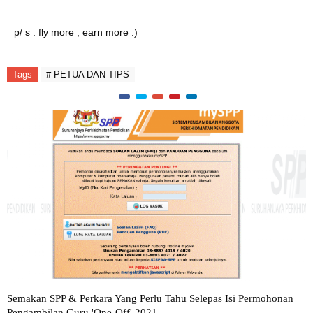
p/ s : fly more , earn more :)
Tags
# PETUA DAN TIPS
Semakan SPP & Perkara Yang Perlu Tahu Selepas Isi Permohonan
Pengambilan Guru 'One-Off' 2021