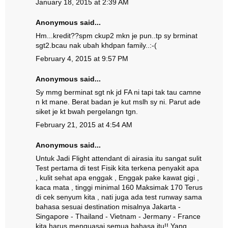
January 18, 2015 at 2:39 AM
Anonymous said...
Hm...kredit??spm ckup2 mkn je pun..tp sy brminat
sgt2.bcau nak ubah khdpan family..:-(
February 4, 2015 at 9:57 PM
Anonymous said...
Sy mmg berminat sgt nk jd FA ni tapi tak tau camne
n kt mane. Berat badan je kut mslh sy ni. Parut ade
siket je kt bwah pergelangn tgn.
February 21, 2015 at 4:54 AM
Anonymous said...
Untuk Jadi Flight attendant di airasia itu sangat sulit
Test pertama di test Fisik kita terkena penyakit apa
, kulit sehat apa enggak , Enggak pake kawat gigi ,
kaca mata , tinggi minimal 160 Maksimak 170 Terus
di cek senyum kita , nati juga ada test runway sama
bahasa sesuai destination misalnya Jakarta -
Singapore - Thailand - Vietnam - Jermany - France
kita harus menguasai semua bahasa itu!! Yang