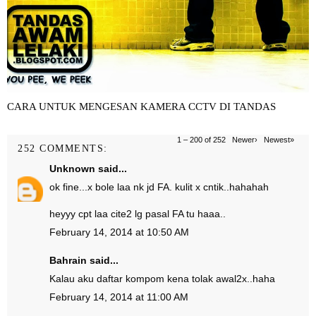
CARA UNTUK MENGESAN KAMERA CCTV DI TANDAS
1 – 200 of 252
Newer›
Newest»
252 COMMENTS:
Unknown
said...
ok fine...x bole laa nk jd FA. kulit x cntik..hahahah
heyyy cpt laa cite2 lg pasal FA tu haaa..
February 14, 2014 at 10:50 AM
Bahrain
said...
Kalau aku daftar kompom kena tolak awal2x..haha
February 14, 2014 at 11:00 AM