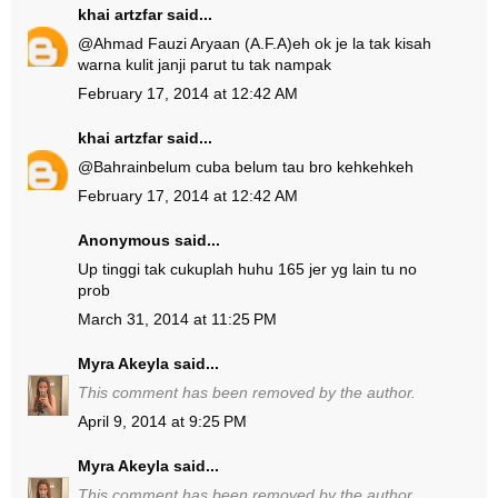
khai artzfar
said...
@
Ahmad Fauzi Aryaan (A.F.A)
eh ok je la tak kisah
warna kulit janji parut tu tak nampak
February 17, 2014 at 12:42 AM
khai artzfar
said...
@
Bahrain
belum cuba belum tau bro kehkehkeh
February 17, 2014 at 12:42 AM
Anonymous said...
Up tinggi tak cukuplah huhu 165 jer yg lain tu no
prob
March 31, 2014 at 11:25 PM
Myra Akeyla
said...
This comment has been removed by the author.
April 9, 2014 at 9:25 PM
Myra Akeyla
said...
This comment has been removed by the author.