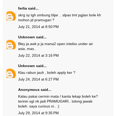
ferlia
said...
skrg sy tgh smbung bljar .. slpas tmt pgjian bole kh
mohon jd pramugari ?
July 21, 2014 at 8:50 PM
Unknown
said...
Bley ja.awk p ja mana2 open intebiu under air
asia..mas..
July 22, 2014 at 3:16 PM
Unknown
said...
Klau rabun jauh , boleh apply ker ?
July 24, 2014 at 6:27 PM
Anonymous said...
Kalau pakai cermin mata / kanta lekap boleh ke?
terinin sgt nk jadi PRAMUGARI.. tolong jawab
boleh. saya curious ni.. :)
July 29, 2014 at 9:35 PM