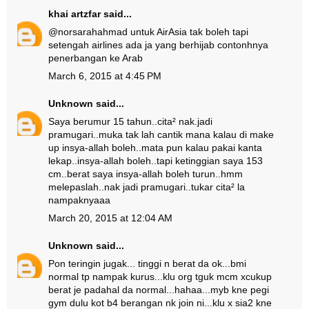
khai artzfar
said...
@norsarahahmad untuk AirAsia tak boleh tapi
setengah airlines ada ja yang berhijab contonhnya
penerbangan ke Arab
March 6, 2015 at 4:45 PM
Unknown
said...
Saya berumur 15 tahun..cita² nak.jadi
pramugari..muka tak lah cantik mana kalau di make
up insya-allah boleh..mata pun kalau pakai kanta
lekap..insya-allah boleh..tapi ketinggian saya 153
cm..berat saya insya-allah boleh turun..hmm
melepaslah..nak jadi pramugari..tukar cita² la
nampaknyaaa
March 20, 2015 at 12:04 AM
Unknown
said...
Pon teringin jugak... tinggi n berat da ok...bmi
normal tp nampak kurus...klu org tguk mcm xcukup
berat je padahal da normal...hahaa...myb kne pegi
gym dulu kot b4 berangan nk join ni...klu x sia2 kne