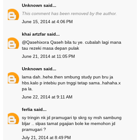
Unknown
said...
This comment has been removed by the author.
June 15, 2014 at 4:06 PM
khai artzfar
said...
@
Qasehixora Qaseh
bila tu ye. cubalah lagi mana
tau rezeki masa depan pulak
June 21, 2014 at 11:05 PM
Unknown
said...
lama dah..hehe.then smbung study pun bru ja
hbs.kalo p intebiu pun tnggi tetap sama..hahaha.x
pa la.
June 22, 2014 at 9:11 AM
ferlia
said...
sy tringin nk jd pramugari tp skrg sy msh sambung
bljar .. slpas tamat pgajian bole ke memohon jd
pramugari ?
July 21, 2014 at 8:49 PM