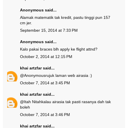
Anonymous said...
Alamak matematik tak kredit, pastu tinggi pun 157
cm jer.
September 15, 2014 at 7:33 PM
Anonymous said...
Kalo pakai braces blh apply ke flight attnd?
October 2, 2014 at 12:15 PM
khai artzfar
said...
@
Anonymous
rujuk laman web airasia :)
October 7, 2014 at 3:45 PM
khai artzfar
said...
@
Itah Nitah
kalau airasia tak pasti rasanya dah tak
boleh
October 7, 2014 at 3:46 PM
khai artzfar
said...