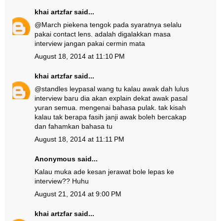
khai artzfar
said...
@
March pie
kena tengok pada syaratnya selalu
pakai contact lens. adalah digalakkan masa
interview jangan pakai cermin mata
August 18, 2014 at 11:10 PM
khai artzfar
said...
@
standles ley
pasal wang tu kalau awak dah lulus
interview baru dia akan explain dekat awak pasal
yuran semua. mengenai bahasa pulak. tak kisah
kalau tak berapa fasih janji awak boleh bercakap
dan fahamkan bahasa tu
August 18, 2014 at 11:11 PM
Anonymous said...
Kalau muka ade kesan jerawat bole lepas ke
interview?? Huhu
August 21, 2014 at 9:00 PM
khai artzfar
said...