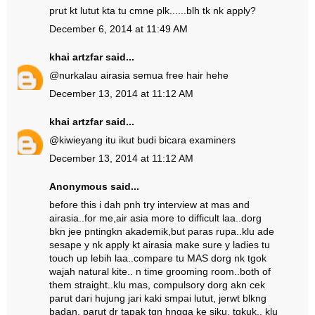
prut kt lutut kta tu cmne plk......blh tk nk apply?
December 6, 2014 at 11:49 AM
khai artzfar
said...
@
nur
kalau airasia semua free hair hehe
December 13, 2014 at 11:12 AM
khai artzfar
said...
@
kiwie
yang itu ikut budi bicara examiners
December 13, 2014 at 11:12 AM
Anonymous said...
before this i dah pnh try interview at mas and
airasia..for me,air asia more to difficult laa..dorg
bkn jee pntingkn akademik,but paras rupa..klu ade
sesape y nk apply kt airasia make sure y ladies tu
touch up lebih laa..compare tu MAS dorg nk tgok
wajah natural kite.. n time grooming room..both of
them straight..klu mas, compulsory dorg akn cek
parut dari hujung jari kaki smpai lutut, jerwt blkng
badan, parut dr tapak tgn hngga ke siku, tgkuk.. klu