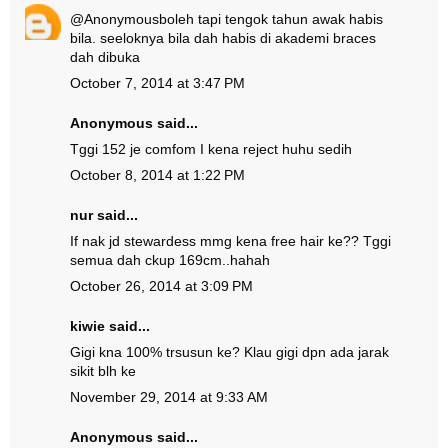
@
Anonymous
boleh tapi tengok tahun awak habis
bila. seeloknya bila dah habis di akademi braces
dah dibuka
October 7, 2014 at 3:47 PM
Anonymous said...
Tggi 152 je comfom I kena reject huhu sedih
October 8, 2014 at 1:22 PM
nur said...
If nak jd stewardess mmg kena free hair ke?? Tggi
semua dah ckup 169cm..hahah
October 26, 2014 at 3:09 PM
kiwie said...
Gigi kna 100% trsusun ke? Klau gigi dpn ada jarak
sikit blh ke
November 29, 2014 at 9:33 AM
Anonymous said...