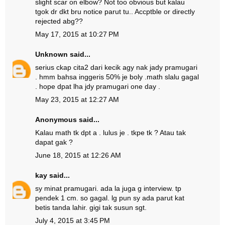
slight scar on elbow? Not too obvious but kalau
tgok dr dkt bru notice parut tu.. Accptble or directly
rejected abg??
May 17, 2015 at 10:27 PM
Unknown
said...
serius ckap cita2 dari kecik agy nak jady pramugari
. hmm bahsa inggeris 50% je boly .math slalu gagal
. hope dpat lha jdy pramugari one day .
May 23, 2015 at 12:27 AM
Anonymous said...
Kalau math tk dpt a . lulus je . tkpe tk ? Atau tak
dapat gak ?
June 18, 2015 at 12:26 AM
kay
said...
sy minat pramugari. ada la juga g interview. tp
pendek 1 cm. so gagal. lg pun sy ada parut kat
betis tanda lahir. gigi tak susun sgt.
July 4, 2015 at 3:45 PM