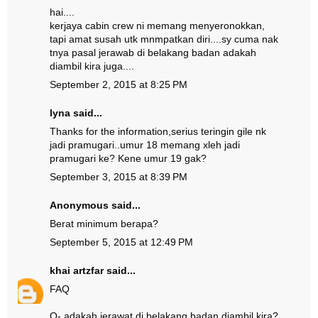
hai....
kerjaya cabin crew ni memang menyeronokkan,
tapi amat susah utk mnmpatkan diri....sy cuma nak
tnya pasal jerawab di belakang badan adakah
diambil kira juga....
September 2, 2015 at 8:25 PM
lyna said...
Thanks for the information,serius teringin gile nk
jadi pramugari..umur 18 memang xleh jadi
pramugari ke? Kene umur 19 gak?
September 3, 2015 at 8:39 PM
Anonymous said...
Berat minimum berapa?
September 5, 2015 at 12:49 PM
khai artzfar
said...
FAQ
Q- adakah jerawat di belakang badan diambil kira?