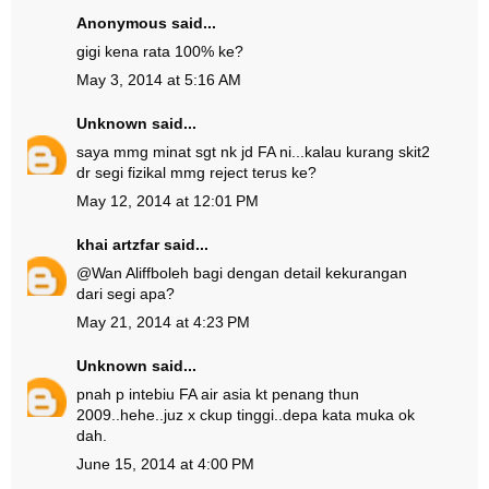
Anonymous said...
gigi kena rata 100% ke?
May 3, 2014 at 5:16 AM
Unknown
said...
saya mmg minat sgt nk jd FA ni...kalau kurang skit2
dr segi fizikal mmg reject terus ke?
May 12, 2014 at 12:01 PM
khai artzfar
said...
@
Wan Aliff
boleh bagi dengan detail kekurangan
dari segi apa?
May 21, 2014 at 4:23 PM
Unknown
said...
pnah p intebiu FA air asia kt penang thun
2009..hehe..juz x ckup tinggi..depa kata muka ok
dah.
June 15, 2014 at 4:00 PM