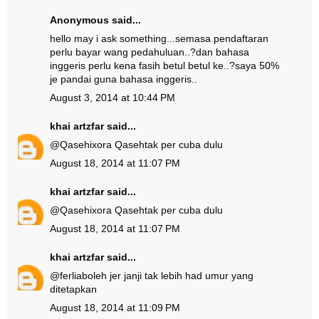
Anonymous said...
hello may i ask something...semasa pendaftaran
perlu bayar wang pedahuluan..?dan bahasa
inggeris perlu kena fasih betul betul ke..?saya 50%
je pandai guna bahasa inggeris..
August 3, 2014 at 10:44 PM
khai artzfar
said...
@
Qasehixora Qaseh
tak per cuba dulu
August 18, 2014 at 11:07 PM
khai artzfar
said...
@
Qasehixora Qaseh
tak per cuba dulu
August 18, 2014 at 11:07 PM
khai artzfar
said...
@
ferlia
boleh jer janji tak lebih had umur yang
ditetapkan
August 18, 2014 at 11:09 PM