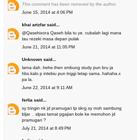
This comment has been removed by the author.
June 15, 2014 at 4:06 PM
khai artzfar
said...
@
Qasehixora Qaseh
bila tu ye. cubalah lagi mana
tau rezeki masa depan pulak
June 21, 2014 at 11:05 PM
Unknown
said...
lama dah..hehe.then smbung study pun bru ja
hbs.kalo p intebiu pun tnggi tetap sama..hahaha.x
pa la.
June 22, 2014 at 9:11 AM
ferlia
said...
sy tringin nk jd pramugari tp skrg sy msh sambung
bljar .. slpas tamat pgajian bole ke memohon jd
pramugari ?
July 21, 2014 at 8:49 PM