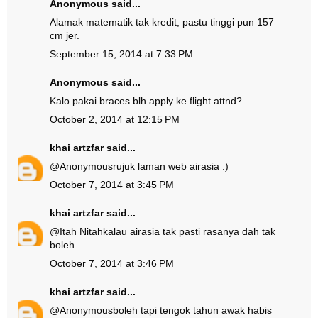
Anonymous said...
Alamak matematik tak kredit, pastu tinggi pun 157
cm jer.
September 15, 2014 at 7:33 PM
Anonymous said...
Kalo pakai braces blh apply ke flight attnd?
October 2, 2014 at 12:15 PM
khai artzfar
said...
@
Anonymous
rujuk laman web airasia :)
October 7, 2014 at 3:45 PM
khai artzfar
said...
@
Itah Nitah
kalau airasia tak pasti rasanya dah tak
boleh
October 7, 2014 at 3:46 PM
khai artzfar
said...
@
Anonymous
boleh tapi tengok tahun awak habis