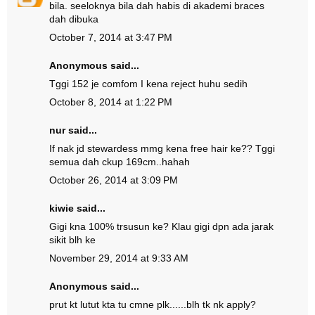
bila. seeloknya bila dah habis di akademi braces
dah dibuka
October 7, 2014 at 3:47 PM
Anonymous said...
Tggi 152 je comfom I kena reject huhu sedih
October 8, 2014 at 1:22 PM
nur said...
If nak jd stewardess mmg kena free hair ke?? Tggi
semua dah ckup 169cm..hahah
October 26, 2014 at 3:09 PM
kiwie said...
Gigi kna 100% trsusun ke? Klau gigi dpn ada jarak
sikit blh ke
November 29, 2014 at 9:33 AM
Anonymous said...
prut kt lutut kta tu cmne plk......blh tk nk apply?