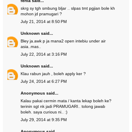
ferlia
said...
skrg sy tgh smbung bljar .. slpas tmt pgjian bole kh
mohon jd pramugari ?
July 21, 2014 at 8:50 PM
Unknown
said...
Bley ja.awk p ja mana2 open intebiu under air
asia..mas..
July 22, 2014 at 3:16 PM
Unknown
said...
Klau rabun jauh , boleh apply ker ?
July 24, 2014 at 6:27 PM
Anonymous said...
Kalau pakai cermin mata / kanta lekap boleh ke?
terinin sgt nk jadi PRAMUGARI.. tolong jawab
boleh. saya curious ni.. :)
July 29, 2014 at 9:35 PM
Anonymous said...