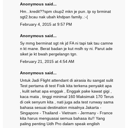
Anonymous said...
Hm...kredit??spm ckup2 mkn je pun..tp sy brminat
sgt2.bcau nak ubah khdpan family..:-(
February 4, 2015 at 9:57 PM
Anonymous said...
Sy mmg berminat sgt nk jd FA ni tapi tak tau camne
n kt mane. Berat badan je kut mslh sy ni. Parut ade
siket je kt bwah pergelangn tgn.
February 21, 2015 at 4:54 AM
Anonymous said...
Untuk Jadi Flight attendant di airasia itu sangat sulit
Test pertama di test Fisik kita terkena penyakit apa
, kulit sehat apa enggak , Enggak pake kawat gigi ,
kaca mata , tinggi minimal 160 Maksimak 170 Terus
di cek senyum kita , nati juga ada test runway sama
bahasa sesuai destination misalnya Jakarta -
Singapore - Thailand - Vietnam - Jermany - France
kita harus menguasai semua bahasa itu!! Yang
paling penting Udh Pro dalam speak english