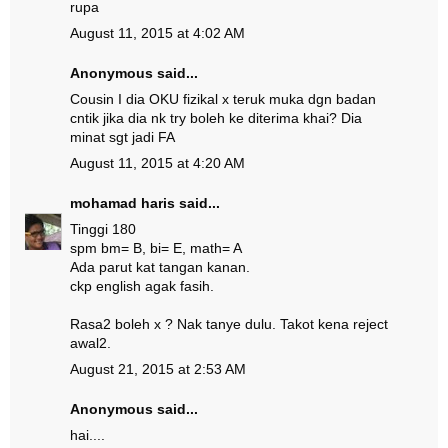
rupa
August 11, 2015 at 4:02 AM
Anonymous said...
Cousin I dia OKU fizikal x teruk muka dgn badan
cntik jika dia nk try boleh ke diterima khai? Dia
minat sgt jadi FA
August 11, 2015 at 4:20 AM
mohamad haris
said...
Tinggi 180
spm bm= B, bi= E, math= A
Ada parut kat tangan kanan.
ckp english agak fasih.
Rasa2 boleh x ? Nak tanye dulu. Takot kena reject
awal2.
August 21, 2015 at 2:53 AM
Anonymous said...
hai....