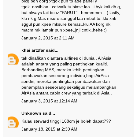
blkg bdn dorg xtgok pun tp ade panel y
tgok..nasiblaa.. catwalk tu biase laa.. i byk kali dh g,
but always fail bcoz "PARUT"...hmmmmm.. :( lastly,
klu nk g Mas msure sanggul laa rmbut tu..klu xnk
sggul pun xpee mksure kemas..klu AA korg nk
macm mk lampir pun xpee,,jnji cntik..hehe :)
January 2, 2015 at 2:11 AM
khai artzfar
said...
tak dinafikan diantara airlines di dunia , AirAsia
adalah antara yang paling pentingkan kualiti.
Berbanding MAS, mereka lebih pentingkan
pembawakan seseorang individu,bagi AirAsia
sendiri, mereka pentingkan pembawakan dan
penampilan seseorang sekaligus melambangkan
AirAsia antara cabin crew yang terbaik di Asia .
January 3, 2015 at 12:14 AM
Unknown
said...
Kalau steward tinggi 168cm je boleh dapat???
January 18, 2015 at 2:39 AM