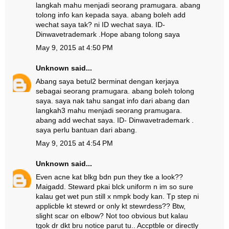
langkah mahu menjadi seorang pramugara. abang
tolong info kan kepada saya. abang boleh add
wechat saya tak? ni ID wechat saya. ID-
Dinwavetrademark .Hope abang tolong saya
May 9, 2015 at 4:50 PM
Unknown
said...
Abang saya betul2 berminat dengan kerjaya
sebagai seorang pramugara. abang boleh tolong
saya. saya nak tahu sangat info dari abang dan
langkah3 mahu menjadi seorang pramugara.
abang add wechat saya. ID- Dinwavetrademark .
saya perlu bantuan dari abang.
May 9, 2015 at 4:54 PM
Unknown
said...
Even acne kat blkg bdn pun they tke a look??
Maigadd. Steward pkai blck uniform n im so sure
kalau get wet pun still x nmpk body kan. Tp step ni
applicble kt stewrd or only kt stewrdess?? Btw,
slight scar on elbow? Not too obvious but kalau
tgok dr dkt bru notice parut tu.. Accptble or directly