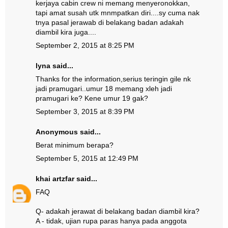
kerjaya cabin crew ni memang menyeronokkan,
tapi amat susah utk mnmpatkan diri....sy cuma nak
tnya pasal jerawab di belakang badan adakah
diambil kira juga....
September 2, 2015 at 8:25 PM
lyna said...
Thanks for the information,serius teringin gile nk
jadi pramugari..umur 18 memang xleh jadi
pramugari ke? Kene umur 19 gak?
September 3, 2015 at 8:39 PM
Anonymous said...
Berat minimum berapa?
September 5, 2015 at 12:49 PM
khai artzfar
said...
FAQ
Q- adakah jerawat di belakang badan diambil kira?
A - tidak, ujian rupa paras hanya pada anggota