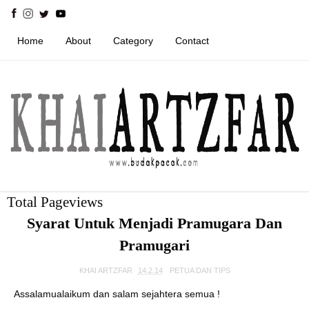
Home
About
Category
Contact
Total Pageviews
Syarat Untuk Menjadi Pramugara Dan
Pramugari
KHAI ARTZFAR
14.2.14
PETUA DAN TIPS
Assalamualaikum dan salam sejahtera semua !