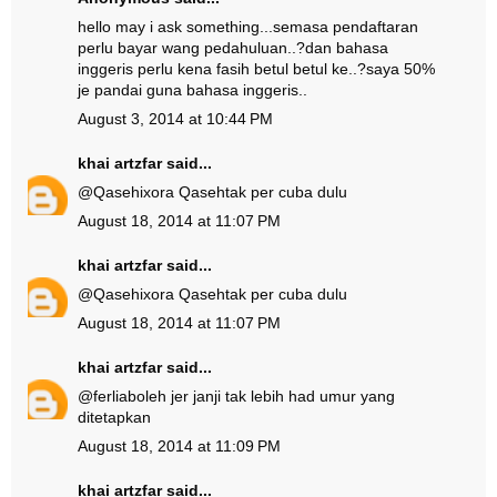
hello may i ask something...semasa pendaftaran
perlu bayar wang pedahuluan..?dan bahasa
inggeris perlu kena fasih betul betul ke..?saya 50%
je pandai guna bahasa inggeris..
August 3, 2014 at 10:44 PM
khai artzfar
said...
@
Qasehixora Qaseh
tak per cuba dulu
August 18, 2014 at 11:07 PM
khai artzfar
said...
@
Qasehixora Qaseh
tak per cuba dulu
August 18, 2014 at 11:07 PM
khai artzfar
said...
@
ferlia
boleh jer janji tak lebih had umur yang
ditetapkan
August 18, 2014 at 11:09 PM
khai artzfar
said...