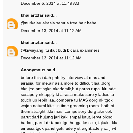
December 6, 2014 at 11:49 AM
khai artzfar
said...
@
nur
kalau airasia semua free hair hehe
December 13, 2014 at 11:12 AM
khai artzfar
said...
@
kiwie
yang itu ikut budi bicara examiners
December 13, 2014 at 11:12 AM
Anonymous said...
before this i dah pnh try interview at mas and
airasia..for me,air asia more to difficult laa..dorg
bkn jee pntingkn akademik,but paras rupa..klu ade
sesape y nk apply kt airasia make sure y ladies tu
touch up lebih laa..compare tu MAS dorg nk tgok
wajah natural kite.. n time grooming room..both of
them straight..klu mas, compulsory dorg akn cek
parut dari hujung jari kaki smpai lutut, jerwt blkng
badan, parut dr tapak tgn hngga ke siku, tgkuk.. klu
air asia tgok panel gak..ade y straight,ade y x.. jrwt