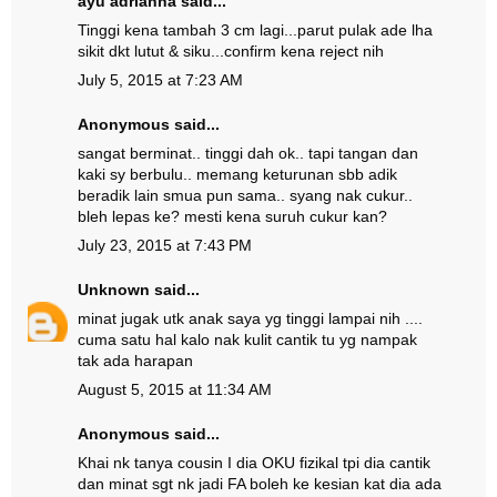
ayu adrianna
said...
Tinggi kena tambah 3 cm lagi...parut pulak ade lha
sikit dkt lutut & siku...confirm kena reject nih
July 5, 2015 at 7:23 AM
Anonymous said...
sangat berminat.. tinggi dah ok.. tapi tangan dan
kaki sy berbulu.. memang keturunan sbb adik
beradik lain smua pun sama.. syang nak cukur..
bleh lepas ke? mesti kena suruh cukur kan?
July 23, 2015 at 7:43 PM
Unknown
said...
minat jugak utk anak saya yg tinggi lampai nih ....
cuma satu hal kalo nak kulit cantik tu yg nampak
tak ada harapan
August 5, 2015 at 11:34 AM
Anonymous said...
Khai nk tanya cousin I dia OKU fizikal tpi dia cantik
dan minat sgt nk jadi FA boleh ke kesian kat dia ada