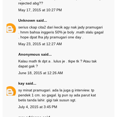
rejected abg??
May 17, 2015 at 10:27 PM
Unknown
said...
serius ckap cita2 dari kecik agy nak jady pramugari
. hmm bahsa inggeris 50% je boly .math slalu gagal
. hope dpat lha jdy pramugari one day .
May 23, 2015 at 12:27 AM
Anonymous said...
Kalau math tk dpt a . lulus je . tkpe tk ? Atau tak
dapat gak ?
June 18, 2015 at 12:26 AM
kay
said...
sy minat pramugari. ada la juga g interview. tp
pendek 1 cm. so gagal. lg pun sy ada parut kat
betis tanda lahir. gigi tak susun sgt.
July 4, 2015 at 3:45 PM