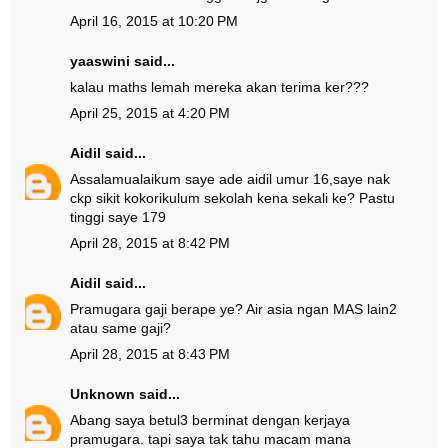
April 16, 2015 at 10:20 PM
yaaswini said...
kalau maths lemah mereka akan terima ker???
April 25, 2015 at 4:20 PM
Aidil
said...
Assalamualaikum saye ade aidil umur 16,saye nak
ckp sikit kokorikulum sekolah kena sekali ke? Pastu
tinggi saye 179
April 28, 2015 at 8:42 PM
Aidil
said...
Pramugara gaji berape ye? Air asia ngan MAS lain2
atau same gaji?
April 28, 2015 at 8:43 PM
Unknown
said...
Abang saya betul3 berminat dengan kerjaya
pramugara. tapi saya tak tahu macam mana