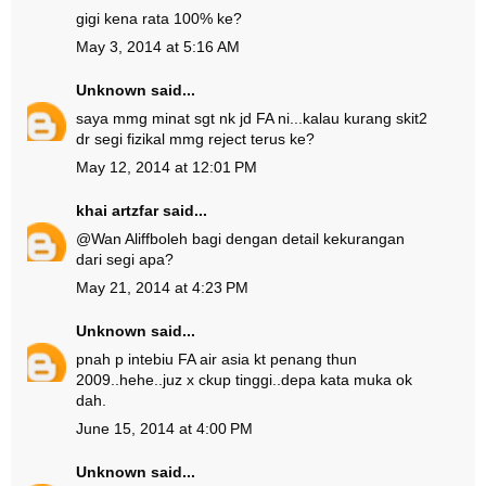
gigi kena rata 100% ke?
May 3, 2014 at 5:16 AM
Unknown
said...
saya mmg minat sgt nk jd FA ni...kalau kurang skit2
dr segi fizikal mmg reject terus ke?
May 12, 2014 at 12:01 PM
khai artzfar
said...
@
Wan Aliff
boleh bagi dengan detail kekurangan
dari segi apa?
May 21, 2014 at 4:23 PM
Unknown
said...
pnah p intebiu FA air asia kt penang thun
2009..hehe..juz x ckup tinggi..depa kata muka ok
dah.
June 15, 2014 at 4:00 PM
Unknown
said...