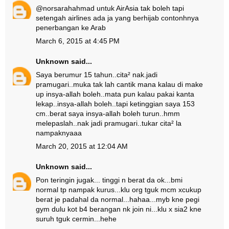
@norsarahahmad untuk AirAsia tak boleh tapi
setengah airlines ada ja yang berhijab contonhnya
penerbangan ke Arab
March 6, 2015 at 4:45 PM
Unknown
said...
Saya berumur 15 tahun..cita² nak.jadi
pramugari..muka tak lah cantik mana kalau di make
up insya-allah boleh..mata pun kalau pakai kanta
lekap..insya-allah boleh..tapi ketinggian saya 153
cm..berat saya insya-allah boleh turun..hmm
melepaslah..nak jadi pramugari..tukar cita² la
nampaknyaaa
March 20, 2015 at 12:04 AM
Unknown
said...
Pon teringin jugak... tinggi n berat da ok...bmi
normal tp nampak kurus...klu org tguk mcm xcukup
berat je padahal da normal...hahaa...myb kne pegi
gym dulu kot b4 berangan nk join ni...klu x sia2 kne
suruh tguk cermin...hehe