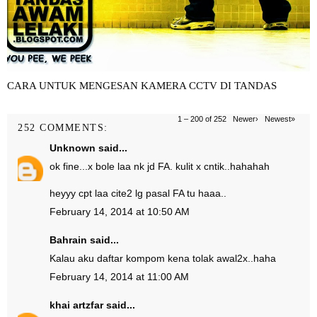
CARA UNTUK MENGESAN KAMERA CCTV DI TANDAS
1 – 200 of 252
Newer›
Newest»
252 COMMENTS:
Unknown
said...
ok fine...x bole laa nk jd FA. kulit x cntik..hahahah
heyyy cpt laa cite2 lg pasal FA tu haaa..
February 14, 2014 at 10:50 AM
Bahrain
said...
Kalau aku daftar kompom kena tolak awal2x..haha
February 14, 2014 at 11:00 AM
khai artzfar
said...